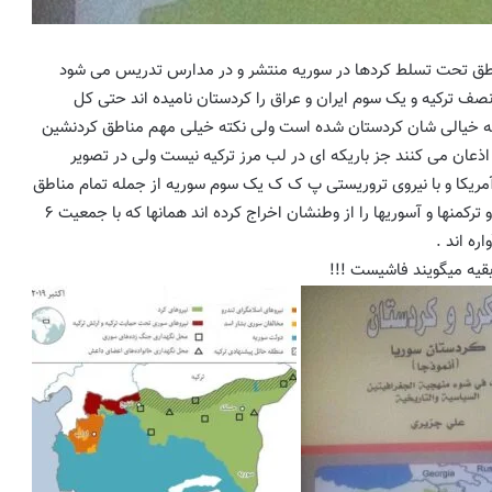
ق تحت تسلط کردها در سوریه منتشر و در مدارس تدریس می شود
 نصف ترکیه و یک سوم ایران و عراق را کردستان نامیده اند حتی کل
قشه خیالی شان کردستان شده است ولی نکته خیلی مهم مناطق کردنشین
ان می کنند جز باریکه ای در لب مرز ترکیه نیست ولی در تصویر
مریکا و با نیروی تروریستی پ ک ک یک سوم سوریه از جمله تمام مناطق
نفتخیز را تصرف نموده و‌کل عربها و ترکمنها و آسوریها را از وطنشان اخراج کرده اند همانها که با جمعیت ۶
ره اند .
قیه میگویند فاشیست !!!
بیانیه شورای همکاری سازمان‌های آذربایجان
جنوبی درباره محکومیت حمله تجاوزکارانه رژیم
جمهوری اسلامی ایران به جمهوری آذربایجان