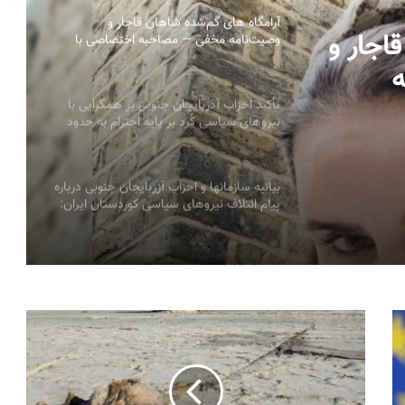
آرامگاه های گم‌شده شاهان قاجار و
اجار و
وصیت‌نامه مخفی — مصاحبه اختصاصی با
پرنسس مریم فاروقی قاجار
ه
اروقی
تأکید احزاب آذربایجان جنوبی بر همگرایی با
نیروهای سیاسی کُرد بر پایه احترام به حدود
تاریخی
بیانیه سازمانها و احزاب آزربایجان جنوبی درباره
پیام ائتلاف نیروهای سیاسی کوردستان ایران:
خطاب به ملل تحت ستم در ایران، ملت کورد
و تمامی نیروهای دمکراسی‌خواه
بیانیه ائتلاف دموکراتیک ملت‌ها در ایران به
مناسبت ۸ مارس – روز جهانی زن
بیانیه شورای همکاری سازمان‌های آذربایجان
جنوبی درباره محکومیت حمله تجاوزکارانه رژیم
جمهوری اسلامی ایران به جمهوری آذربایجان