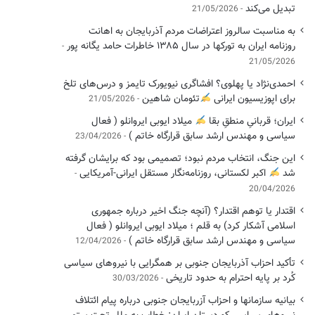
تبدیل می‌کند
21/05/2026
به مناسبت سالروز اعتراضات مردم آذربایجان به اهانت
روزنامه ایران به تورکها در سال ۱۳۸۵ خاطرات حامد یگانه پور
21/05/2026
احمدی‌نژاد یا پهلوی؟ افشاگری نیویورک تایمز و درس‌های تلخ
برای اپوزیسیون ایرانی
تئومان شاهین
21/05/2026
ایران؛ قربانیِ منطقِ بقا
میلاد ایوبی ایروانلو ( فعال
سیاسی ‌و مهندس ارشد سابق قرارگاه خاتم )
23/04/2026
این جنگ، انتخاب مردم نبود؛ تصمیمی بود که برایشان گرفته
شد
اکبر لکستانی، روزنامه‌نگار مستقل ایرانی-آمریکایی
20/04/2026
اقتدار یا توهم اقتدار؟ (آنچه جنگ اخیر درباره جمهوری
اسلامی آشکار کرد) به قلم ؛ میلاد ایوبی ایروانلو ( فعال
سیاسی و مهندس ارشد سابق قرارگاه خاتم )
12/04/2026
تأکید احزاب آذربایجان جنوبی بر همگرایی با نیروهای سیاسی
کُرد بر پایه احترام به حدود تاریخی
30/03/2026
بیانیه سازمانها و احزاب آزربایجان جنوبی درباره پیام ائتلاف