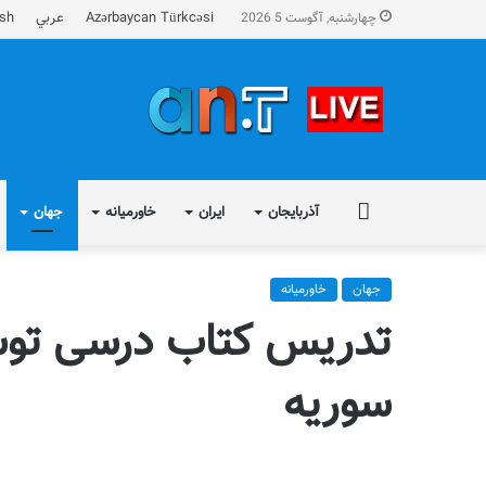
Azərbaycan Türkcəsi
عربي
ish
چهارشنبه, آگوست 5 2026
FA
آذربایجان
ایران
خاورمیانه
جهان
جهان
خاورمیانه
تدریس کتاب درسی توسع
سوریه