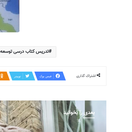
تدریس کتاب درسی توسعه ط
اشتراک گذاری
فیس بوک
توییتر
بعدی را بخوانید