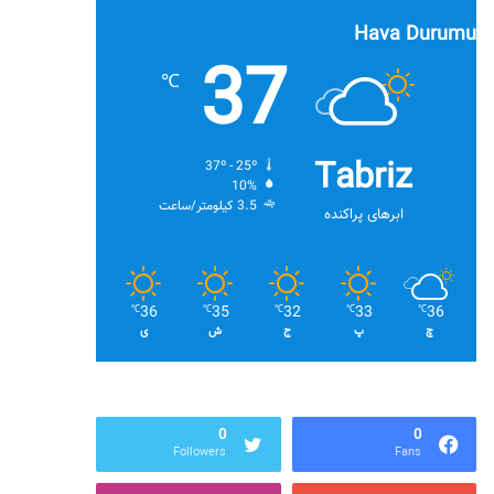
Hava Durumu
37
℃
Tabriz
37º - 25º
10%
3.5 کیلومتر/ساعت
ابرهای پراکنده
36
35
32
33
36
℃
℃
℃
℃
℃
چ
پ
ج
ش
ی
0
0
Followers
Fans