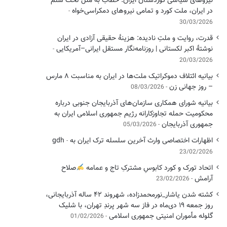
نیروهای سیاسی کوردستان ایران: خطاب به ملل تحت ستم
در ایران، ملت کورد و تمامی نیروهای دمکراسی‌خواه
30/03/2026
قدرت، روایت و ملتِ نادیده: هزینهٔ حقیقی آزادی در ایران
نوشتهٔ اکبر لکستانی | روزنامه‌نگار مستقل ایرانی–آمریکایی
20/03/2026
بیانیه ائتلاف دموکراتیک ملت‌ها در ایران به مناسبت ۸ مارس
– روز جهانی زن
08/03/2026
بیانیه شورای همکاری سازمان‌های آذربایجان جنوبی درباره
محکومیت حمله تجاوزکارانه رژیم جمهوری اسلامی ایران به
جمهوری آذربایجان
05/03/2026
اظهارات اختصاصی وارث آخرین سلسله ترک ایران به gdh
23/02/2026
اتحاد تورک و کورد کابوسِ مشترکِ تاج و عمامه
​صلاح
آرامش
23/02/2026
کشته شدن یاشار_نورمحمدزاده، شهروند ۴۲ ساله آذربایجانی،
روز جمعه ۱۹ دی‌ماه در فاز سه شهر پرندِ تهران، با شلیک
گلوله مأموران امنیتی جمهوری اسلامی
01/02/2026