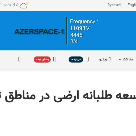
℃
37
Русский
Engl
Təbriz
مقالات
ویدیو
درباره
پخش
فارسی
درباره ما
پخش زنده
ما
زنده
ه طلبانه ارضی در مناطق 