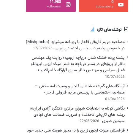
11,980
0
Followers
Subscribers
نوشته‌های تازه
مصاحبه مریم فاروقی قاجار با روزنامه میشپاچا (Mishpacha)
در خصوص وضعیت سیاسی اجتماعی ایران
17/07/2026
پشت پرده خشک شدن دریاچه ارومیه؛ روایت یک مهندس
ناظر از پروژه‌ای در بستر دریاچه به قلم: میلاد ایوبی ایروانلو
فعال سیاسی و مهندس ناظر سابق قرارگاه خاتم‌الانبیاء
10/07/2026
آرامگاه های گم‌شده شاهان قاجار و وصیت‌نامه مخفی —
مصاحبه اختصاصی با پرنسس مریم فاروقی قاجار
01/06/2026
نگاهی کوتاه به انتخابات شورای مرکزی «کنگره آزادی ایران»؛
ریشه های تاریخی «حذف» و ضرورت ضمانت های نهادی
سیمین صبری
22/05/2026
قزاقستان میراث اردوی زرین را به محور هویت ملی جدید خود