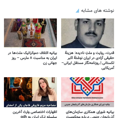
نوشته های مشابه
قدرت، روایت و ملتِ نادیده: هزینهٔ
بیانیه ائتلاف دموکراتیک ملت‌ها در
حقیقی آزادی در ایران نوشتهٔ اکبر
ایران به مناسبت ۸ مارس – روز
لکستانی | روزنامه‌نگار مستقل ایرانی–
جهانی زن
آمریکایی
بیانیه شورای همکاری سازمان‌های
اظهارات اختصاصی وارث آخرین
آذربایجان جنوبی درباره محکومیت
سلسله ترک ایران به gdh