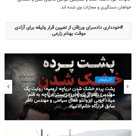
خواهان دستگیری و مجازات وی شده اند.
خودداری دادسرای ورزقان از تعیین قرار وثیقه برای آزادی
موقت بهنام زارعی
آذربایجان
پشت پرده خشک شدن دریاچه ارومیه؛ روایت یک
مهندس ناظر از پروژه‌ای در بستر دریاچه به قلم:
میلاد ایوبی ایروانلو فعال سیاسی و مهندس ناظر
سابق قرارگاه خاتم‌الانبیاء