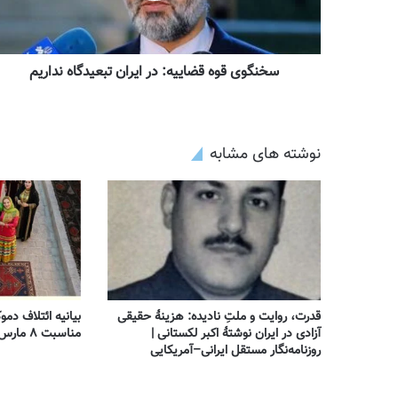
سخنگوی قوه قضاییه: در ایران تبعیدگاه نداریم
نوشته های مشابه
قدرت، روایت و ملتِ نادیده: هزینهٔ حقیقی
بیانیه ائتلاف دمو
آزادی در ایران نوشتهٔ اکبر لکستانی |
مناسبت ۸ مارس – روز جهانی زن
روزنامه‌نگار مستقل ایرانی–آمریکایی