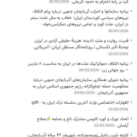
کُرد بر پایه احترام به حدود تاریخی
30/03/2026
بیانیه سازمانها و احزاب آزربایجان جنوبی درباره پیام ائتلاف
نیروهای سیاسی کوردستان ایران: خطاب به ملل تحت ستم
در ایران، ملت کورد و تمامی نیروهای دمکراسی‌خواه
30/03/2026
قدرت، روایت و ملتِ نادیده: هزینهٔ حقیقی آزادی در ایران
نوشتهٔ اکبر لکستانی | روزنامه‌نگار مستقل ایرانی–آمریکایی
20/03/2026
بیانیه ائتلاف دموکراتیک ملت‌ها در ایران به مناسبت ۸ مارس
– روز جهانی زن
08/03/2026
بیانیه شورای همکاری سازمان‌های آذربایجان جنوبی درباره
محکومیت حمله تجاوزکارانه رژیم جمهوری اسلامی ایران به
جمهوری آذربایجان
05/03/2026
اظهارات اختصاصی وارث آخرین سلسله ترک ایران به gdh
23/02/2026
اتحاد تورک و کورد کابوسِ مشترکِ تاج و عمامه
​صلاح
آرامش
23/02/2026
کشته شدن یاشار_نورمحمدزاده، شهروند ۴۲ ساله آذربایجانی،