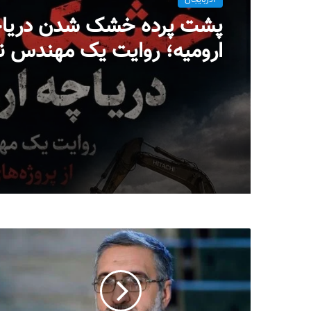
آذربایجان
پشت پرده خشک شدن دریا
ارومیه؛ روایت یک مهندس ن
پروژه‌ای در بست
میلاد ایوبی ایروانلو فعال س
مهندس ناظر سابق قرارگاه
خاتم‌الانبیاء