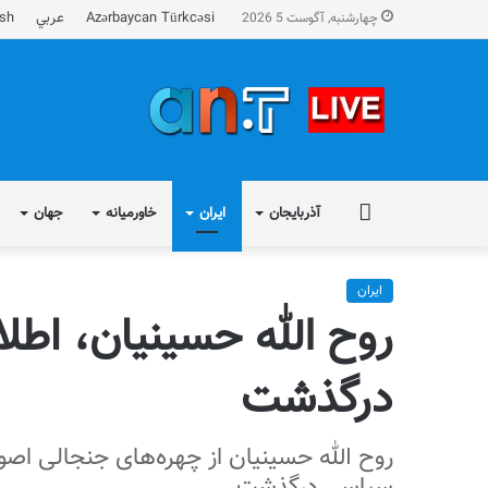
Azərbaycan Türkcəsi
عربي
ish
چهارشنبه, آگوست 5 2026
FA
آذربایجان
ایران
خاورمیانه
جهان
ایران
روح الله حسینیان، اطلا
درگذشت
روح الله حسینیان از چهره‌های جنجالی اصول
سیاسی درگذشت.