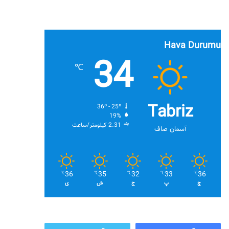
Hava Durumu
34
℃
Tabriz
36º - 25º
19%
2.31 کیلومتر/ساعت
آسمان صاف
36
35
32
33
36
℃
℃
℃
℃
℃
چ
پ
ج
ش
ی