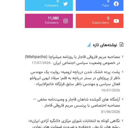
0
0
Followers
Fans
11,980
0
Followers
Subscribers
نوشته‌های تازه
مصاحبه مریم فاروقی قاجار با روزنامه میشپاچا (Mishpacha)
در خصوص وضعیت سیاسی اجتماعی ایران
17/07/2026
پشت پرده خشک شدن دریاچه ارومیه؛ روایت یک مهندس
ناظر از پروژه‌ای در بستر دریاچه به قلم: میلاد ایوبی ایروانلو
فعال سیاسی و مهندس ناظر سابق قرارگاه خاتم‌الانبیاء
10/07/2026
آرامگاه های گم‌شده شاهان قاجار و وصیت‌نامه مخفی —
مصاحبه اختصاصی با پرنسس مریم فاروقی قاجار
01/06/2026
نگاهی کوتاه به انتخابات شورای مرکزی «کنگره آزادی ایران»؛
ریشه های تاریخی «حذف» و ضرورت ضمانت های نهادی