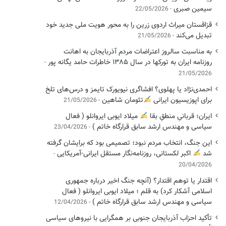
سیمین صبری
22/05/2026
قزاقستان میراث اردوی زرین را به محور هویت ملی جدید خود
تبدیل می‌کند
21/05/2026
به مناسبت سالروز اعتراضات مردم آذربایجان به اهانت
روزنامه ایران به تورکها در سال ۱۳۸۵ خاطرات حامد یگانه پور
21/05/2026
احمدی‌نژاد یا پهلوی؟ افشاگری نیویورک تایمز و درس‌های تلخ
برای اپوزیسیون ایرانی
تئومان شاهین
21/05/2026
ایران؛ قربانیِ منطقِ بقا
میلاد ایوبی ایروانلو ( فعال
سیاسی ‌و مهندس ارشد سابق قرارگاه خاتم )
23/04/2026
این جنگ، انتخاب مردم نبود؛ تصمیمی بود که برایشان گرفته
شد
اکبر لکستانی، روزنامه‌نگار مستقل ایرانی-آمریکایی
20/04/2026
اقتدار یا توهم اقتدار؟ (آنچه جنگ اخیر درباره جمهوری
اسلامی آشکار کرد) به قلم ؛ میلاد ایوبی ایروانلو ( فعال
سیاسی و مهندس ارشد سابق قرارگاه خاتم )
12/04/2026
تأکید احزاب آذربایجان جنوبی بر همگرایی با نیروهای سیاسی