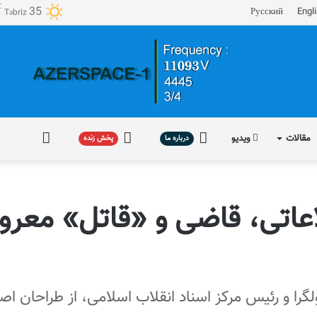
℃
35
Русский
Engl
Təbriz
مقالات
ویدیو
درباره
پخش
فارسی
درباره ما
پخش زنده
ما
زنده
عاتی، قاضی و «قاتل» معروف 
گرا و رئیس مرکز اسناد انقلاب اسلامی، از طراحان اص