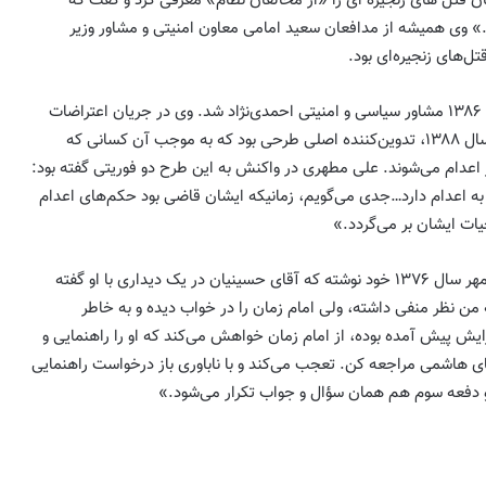
نیان قتل های زنجیره ای را «از مخالفان نظام» معرفی کرد و گفت که
» وی همیشه از مدافعان سعید امامی معاون امنیتی و مشاور وزیر
ل‌های زنجیره‌ای بود.
روح‌الله حسینیان در ۴ اردیبهشت ۱۳۸۶ مشاور سیاسی و امنیتی احمدی‌نژاد شد. وی در جریان اعتراضات
بعد از انتخابات ریاست جمهوری سال ۱۳۸۸، تدوین‌کننده اصلی طرحی بود که به موجب آن کسانی که
 اعدام می‌شوند. علی مطهری در واکنش به این طرح دو فوریتی گفته بود:
ه اعدام دارد…جدی می‌گویم، زمانیکه ایشان قاضی بود حکم‌های اعدام
یات ایشان بر می‌گردد.»
هاشمی رفسنجانی در خاطرات ۶ مهر سال ۱۳۷۶ خود نوشته که آقای حسینیان در یک دیداری با او گفته
من نظر منفی داشته، ولی امام زمان را در خواب دیده و به خاطر
رایش پیش آمده بوده، از امام زمان خواهش می‌کند که او را راهنمایی و
ای هاشمی مراجعه کن. تعجب می‌کند و با ناباوری باز درخواست راهنمایی
و دفعه سوم هم همان سؤال و جواب تکرار می‌شود.»
به مناسبت سالروز اعتراضات مردم آذربایجان
به اهانت روزنامه ایران به تورکها در سال ۱۳۸۵
خاطرات حامد یگانه پور