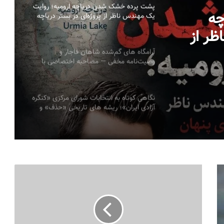
پشت پرده خشک شدن دریاچه ارومیه؛ روایت
چه
یک مهندس ناظر از پروژه‌ای در بستر دریاچه
به قلم: میلاد ایوبی ایروانلو فعال سیاسی و
اظر از
مهندس ناظر سابق قرارگاه خاتم‌الانبیاء
ر دریاچه به قلم:
آرامگاه های گم‌شده شاهان قاجار و
وصیت‌نامه مخفی — مصاحبه اختصاصی با
یاسی و
پرنسس مریم فاروقی قاجار
نگاهی کوتاه به انتخابات شورای مرکزی «کنگره
آزادی ایران»؛ ریشه های تاریخی «حذف» و
ضرورت ضمانت های نهادی سیمین صبری
قزاقستان میراث اردوی زرین را به محور هویت
ملی جدید خود تبدیل می‌کند
به مناسبت سالروز اعتراضات مردم آذربایجان
به اهانت روزنامه ایران به تورکها در سال ۱۳۸۵
خاطرات حامد یگانه پور