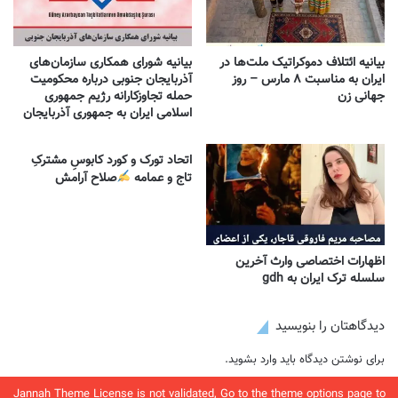
بیانیه ائتلاف دموکراتیک ملت‌ها در
بیانیه شورای همکاری سازمان‌های
ایران به مناسبت ۸ مارس – روز
آذربایجان جنوبی درباره محکومیت
جهانی زن
حمله تجاوزکارانه رژیم جمهوری
اسلامی ایران به جمهوری آذربایجان
اتحاد تورک و کورد کابوسِ مشترکِ
تاج و عمامه
​صلاح آرامش
اظهارات اختصاصی وارث آخرین
سلسله ترک ایران به gdh
دیدگاهتان را بنویسید
برای نوشتن دیدگاه باید
وارد بشوید
.
Jannah Theme
License is not validated, Go to the theme options page to