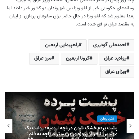
چند روز پیش در سفر مصطفی کاظمی، نخست وزیر عراق به ایران،
رسانه‌های حکومتی خبر از لغو ویزا بین شهروندان دو کشور خبر دادند اما
بعدا معلوم شد که لغو ویزا در حال حاضر برای سفرهای پروازی از ایران
به مقصد عراق توافق شده است.
احمدعلی گودرزی
راهپیمایی اربعین
روادید عراق
کرونا اربعین
مرز عراق
ویزای عراق
آذربایجان
پشت پرده خشک شدن دریاچه ارومیه؛ روایت یک
مهندس ناظر از پروژه‌ای در بستر دریاچه به قلم: