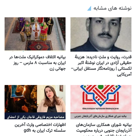
نوشته های مشابه
قدرت، روایت و ملتِ نادیده: هزینهٔ
بیانیه ائتلاف دموکراتیک ملت‌ها در
حقیقی آزادی در ایران نوشتهٔ اکبر
ایران به مناسبت ۸ مارس – روز
لکستانی | روزنامه‌نگار مستقل ایرانی–
جهانی زن
آمریکایی
بیانیه شورای همکاری سازمان‌های
اظهارات اختصاصی وارث آخرین
آذربایجان جنوبی درباره محکومیت
سلسله ترک ایران به gdh