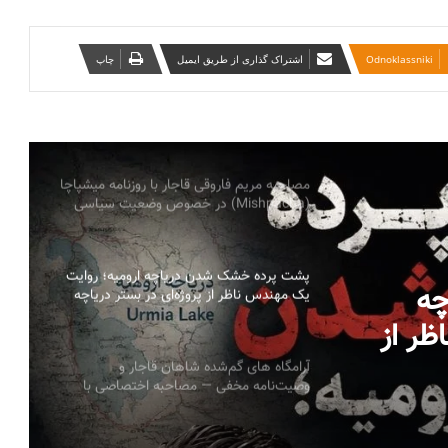
تأکید احزاب آذربایجان جنوبی بر همگرایی با
نیروهای سیاسی کُرد بر پایه احترام به حدود
تاریخی
‫Odnoklassniki
اشتراک گذاری از طریق ایمیل
چاپ
بیانیه سازمانها و احزاب آزربایجان جنوبی درباره
پیام ائتلاف نیروهای سیاسی کوردستان ایران:
خطاب به ملل تحت ستم در ایران، ملت کورد
و تمامی نیروهای دمکراسی‌خواه
مصاحبه مریم فاروقی قاجار با روزنامه میشپاچا
(Mishpacha) در خصوص وضعیت سیاسی
اجتماعی ایران
پشت پرده خشک شدن دریاچه ارومیه؛ روایت
چه
یک مهندس ناظر از پروژه‌ای در بستر دریاچه
به قلم: میلاد ایوبی ایروانلو فعال سیاسی و
اظر از
مهندس ناظر سابق قرارگاه خاتم‌الانبیاء
ر دریاچه به قلم:
آرامگاه های گم‌شده شاهان قاجار و
وصیت‌نامه مخفی — مصاحبه اختصاصی با
یاسی و
پرنسس مریم فاروقی قاجار