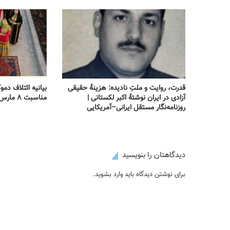
قدرت، روایت و ملتِ نادیده: هزینهٔ حقیقی
بیانیه ائتلاف دمو
آزادی در ایران نوشتهٔ اکبر لکستانی |
مناسبت ۸ مارس – روز جهانی زن
روزنامه‌نگار مستقل ایرانی–آمریکایی
دیدگاهتان را بنویسید
برای نوشتن دیدگاه باید
وارد بشوید
.