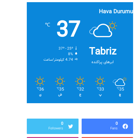
Hava Durumu
37
℃
Tabriz
37º - 25º
8%
4.74 کیلومتر/ساعت
ابرهای پراکنده
36
35
32
33
35
℃
℃
℃
℃
℃
چ
پ
ج
ش
ی
0
0
Followers
Fans