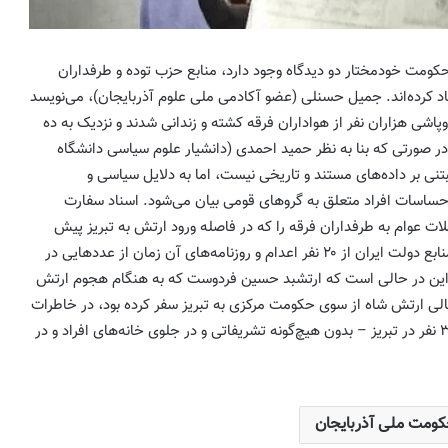
کومت خودمختار دو دیدگاه وجود دارد، منابع حزب توده و طرفداران
 یاد کرده‌اند. جمیل حسنلی (عضو آکادمی ملی علوم آذربایجان)، می‌نویسد
پاشی هزاران نفر از هواداران فرقه کشته و زندانی شدند و نزدیک به ده
در صورتی که بنا به نظر حمید احمدی (دانشیار علوم سیاسی دانشگاه
بتنی بر داده‌های مستند و تاریخی نیست، اما به دلایل سیاسی و
به مناسبت سالروز اعتراضات مردم آذربایجان
به اهانت روزنامه ایران به تورکها در سال ۱۳۸۵
حساسات افراد متعلق به گروهای قومی بیان می‌شود. اسناد سفارت
خاطرات حامد یگانه پور
ت عوام به طرفداران فرقه را که در فاصله ورود ارتش به تبریز پیش
آمده بود ۴۲۱ نفر اعلام کرده‌اند. منابع دولت ایران از ۲۰ نفر اعدام و روزنامه‌های آن زمان از عددهایی در
احمدی‌نژاد یا پهلوی؟ افشاگری نیویورک تایمز
ی‌کنند، این در حالی است که ارتشبد حسین فردوست که به هنگام هجوم ارتش
و درس‌های تلخ برای اپوزیسیون ایرانی
الی ارتش شاه از سوی حکومت مرکزی به تبریز سفر کرده بود، در خاطرات
تئومان شاهین
خود از اعدام حدود ۲۰۰۰ الی ۳۰۰۰ نفر در تبریز – بدون هیچ‌گونه تشریفاتی و در جلوی خانه‌های افراد و در
اقتدار یا توهم اقتدار؟ (آنچه جنگ اخیر درباره
جمهوری اسلامی آشکار کرد) به قلم ؛ میلاد
ایوبی ایروانلو ( فعال سیاسی و مهندس ارشد
سابق قرارگاه خاتم )