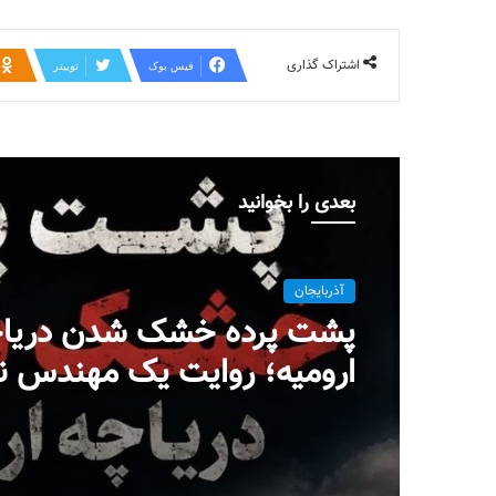
اشتراک گذاری
فیس بوک
توییتر
بعدی را بخوانید
آذربایجان
پشت پرده خشک شدن دریا
ارومیه؛ روایت یک مهندس ن
پروژه‌ای در بست
میلاد ایوبی ایروانلو فعال س
مهندس ناظر سابق قرارگاه