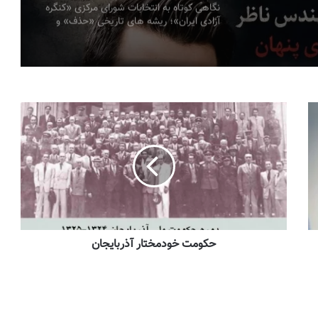
نگاهی کوتاه به انتخابات شورای مرکزی «کنگره
آزادی ایران»؛ ریشه های تاریخی «حذف» و
ضرورت ضمانت های نهادی سیمین صبری
قزاقستان میراث اردوی زرین را به محور هویت
ملی جدید خود تبدیل می‌کند
به مناسبت سالروز اعتراضات مردم آذربایجان
به اهانت روزنامه ایران به تورکها در سال ۱۳۸۵
خاطرات حامد یگانه پور
احمدی‌نژاد یا پهلوی؟ افشاگری نیویورک تایمز
و درس‌های تلخ برای اپوزیسیون ایرانی
تئومان شاهین
حکومت خودمختار آذربایجان
اقتدار یا توهم اقتدار؟ (آنچه جنگ اخیر درباره
جمهوری اسلامی آشکار کرد) به قلم ؛ میلاد
ایوبی ایروانلو ( فعال سیاسی و مهندس ارشد
سابق قرارگاه خاتم )