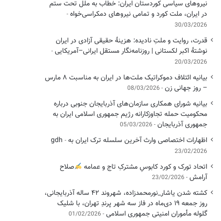
نیروهای سیاسی کوردستان ایران: خطاب به ملل تحت ستم
در ایران، ملت کورد و تمامی نیروهای دمکراسی‌خواه
30/03/2026
قدرت، روایت و ملتِ نادیده: هزینهٔ حقیقی آزادی در ایران
نوشتهٔ اکبر لکستانی | روزنامه‌نگار مستقل ایرانی–آمریکایی
20/03/2026
بیانیه ائتلاف دموکراتیک ملت‌ها در ایران به مناسبت ۸ مارس
– روز جهانی زن
08/03/2026
بیانیه شورای همکاری سازمان‌های آذربایجان جنوبی درباره
محکومیت حمله تجاوزکارانه رژیم جمهوری اسلامی ایران به
جمهوری آذربایجان
05/03/2026
اظهارات اختصاصی وارث آخرین سلسله ترک ایران به gdh
23/02/2026
اتحاد تورک و کورد کابوسِ مشترکِ تاج و عمامه
​صلاح
آرامش
23/02/2026
کشته شدن یاشار_نورمحمدزاده، شهروند ۴۲ ساله آذربایجانی،
روز جمعه ۱۹ دی‌ماه در فاز سه شهر پرندِ تهران، با شلیک
گلوله مأموران امنیتی جمهوری اسلامی
01/02/2026