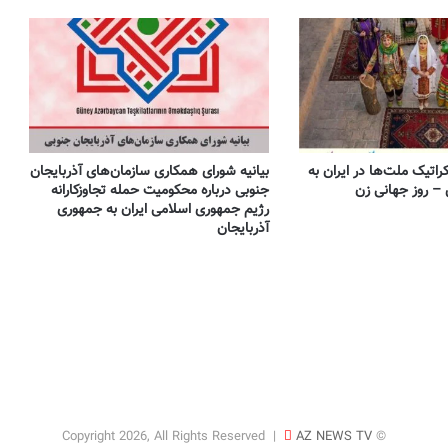
تأکید احزاب آذربایجان جنوبی بر همگرایی با
نیروهای سیاسی کُرد بر پایه احترام به حدود
تاریخی
بیانیه سازمانها و احزاب آزربایجان جنوبی درباره
پیام ائتلاف نیروهای سیاسی کوردستان ایران:
خطاب به ملل تحت ستم در ایران، ملت کورد
و تمامی نیروهای دمکراسی‌خواه
کراتیک ملت‌ها در ایران به
بیانیه شورای همکاری سازمان‌های آذربایجان
جنوبی درباره محکومیت حمله تجاوزکارانه
مصاحبه مریم فاروقی قاجار با روزنامه میشپاچا
رژیم جمهوری اسلامی ایران به جمهوری
(Mishpacha) در خصوص وضعیت سیاسی
آذربایجان
اجتماعی ایران
پشت پرده خشک شدن دریاچه ارومیه؛ روایت
یک مهندس ناظر از پروژه‌ای در بستر دریاچه
به قلم: میلاد ایوبی ایروانلو فعال سیاسی و
مهندس ناظر سابق قرارگاه خاتم‌الانبیاء
آرامگاه های گم‌شده شاهان قاجار و
وصیت‌نامه مخفی — مصاحبه اختصاصی با
پرنسس مریم فاروقی قاجار
AZ NEWS TV
© Copyright 2026, All Rights Reserved |