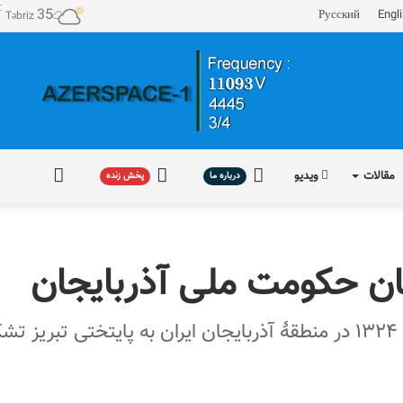
℃
35
Русский
Engl
Təbriz
مقالات
ویدیو
درباره
پخش
فارسی
درباره ما
پخش زنده
ما
زنده