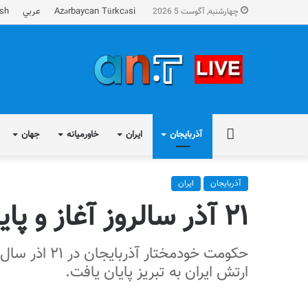
Azərbaycan Türkcəsi
عربي
ish
چهارشنبه, آگوست 5 2026
FA
آذربایجان
ایران
خاورمیانه
جهان
آذربایجان
ایران
۲۱ آذر سالروز آغاز و پایان حکومت ملی آذربایجان
ارتش ایران به تبریز پایان یافت.