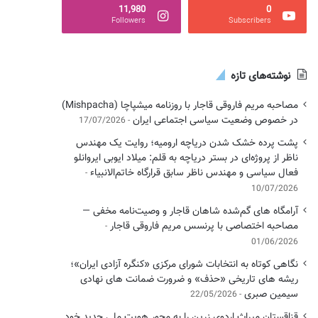
11,980
0
Followers
Subscribers
نوشته‌های تازه
مصاحبه مریم فاروقی قاجار با روزنامه میشپاچا (Mishpacha)
در خصوص وضعیت سیاسی اجتماعی ایران
17/07/2026
پشت پرده خشک شدن دریاچه ارومیه؛ روایت یک مهندس
ناظر از پروژه‌ای در بستر دریاچه به قلم: میلاد ایوبی ایروانلو
فعال سیاسی و مهندس ناظر سابق قرارگاه خاتم‌الانبیاء
10/07/2026
آرامگاه های گم‌شده شاهان قاجار و وصیت‌نامه مخفی —
مصاحبه اختصاصی با پرنسس مریم فاروقی قاجار
01/06/2026
نگاهی کوتاه به انتخابات شورای مرکزی «کنگره آزادی ایران»؛
ریشه های تاریخی «حذف» و ضرورت ضمانت های نهادی
سیمین صبری
22/05/2026
قزاقستان میراث اردوی زرین را به محور هویت ملی جدید خود