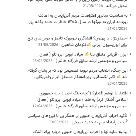
تبدیل می‌کند
21/05/2026
به مناسبت سالروز اعتراضات مردم آذربایجان به اهانت
روزنامه ایران به تورکها در سال ۱۳۸۵ خاطرات حامد یگانه پور
21/05/2026
احمدی‌نژاد یا پهلوی؟ افشاگری نیویورک تایمز و درس‌های تلخ
برای اپوزیسیون ایرانی
تئومان شاهین
21/05/2026
ایران؛ قربانیِ منطقِ بقا
میلاد ایوبی ایروانلو ( فعال
سیاسی ‌و مهندس ارشد سابق قرارگاه خاتم )
23/04/2026
این جنگ، انتخاب مردم نبود؛ تصمیمی بود که برایشان گرفته
شد
اکبر لکستانی، روزنامه‌نگار مستقل ایرانی-آمریکایی
20/04/2026
اقتدار یا توهم اقتدار؟ (آنچه جنگ اخیر درباره جمهوری
اسلامی آشکار کرد) به قلم ؛ میلاد ایوبی ایروانلو ( فعال
سیاسی و مهندس ارشد سابق قرارگاه خاتم )
12/04/2026
تأکید احزاب آذربایجان جنوبی بر همگرایی با نیروهای سیاسی
کُرد بر پایه احترام به حدود تاریخی
30/03/2026
بیانیه سازمانها و احزاب آزربایجان جنوبی درباره پیام ائتلاف