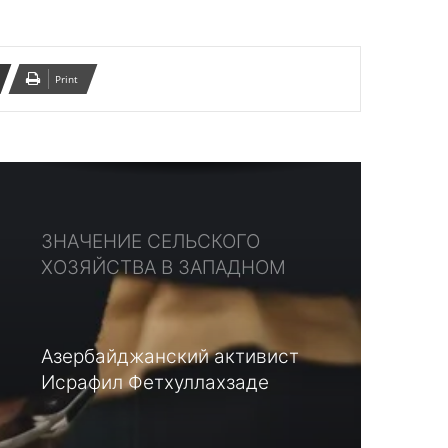
Брат Исхака Джахангири
Мехди Джахангири арестован
Print
ПОСЛЕДНЯЯ СИТУАЦИЯ С
ОЗЕРОМ УРМУ
ЗНАЧЕНИЕ СЕЛЬСКОГО
ХОЗЯЙСТВА В ЗАПАДНОМ
АЗЕРБАЙДЖАНЕ
Азербайджанский активист
Исрафил Фетхуллахзаде
арестован