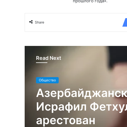
прошлого года».
Share
Read Next
Общество
Азербайджанск
Исрафил Фетху
арестован