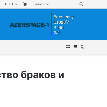
Log
Search
Follow
In
for
Random
Sidebar
Switch
Article
skin
тво браков и