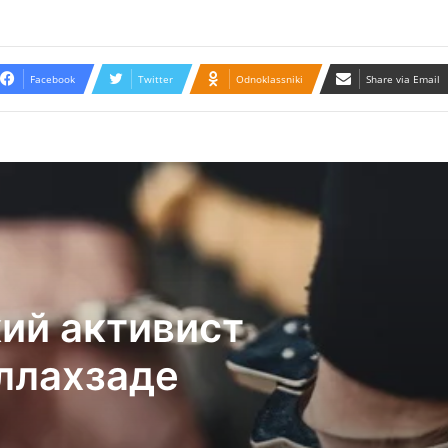
Facebook
Twitter
Odnoklassniki
Share via Email
ий активист
ллахзаде