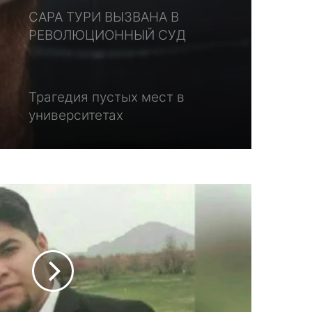
САРА ТУРИ ВЫЗВАНА В
РЕВОЛЮЦИОННЫЙ СУД
ТАБРИЗА
Трагедия пустых мест в
университетах
В Варзигане бедность
достигла пикового уровня
Еще двум азербайджанским
детям не выдали
удостоверение личности