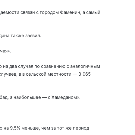
даемости связан с городом Фаменин, а самый
Еще двум азербайджанским
ана также заявил:
детям не выдали
чая».
удостоверение личности
ко на два случая по сравнению с аналогичным
В Хамадане задержан
случаев, а в сельской местности — 3 065
насильник детей
бад, а наибольшее — с Хамеданом».
ПРОТЕСТЫ УЧИТЕЛЕЙ В
ИРАНЕ
о на 9,5% меньше, чем за тот же период