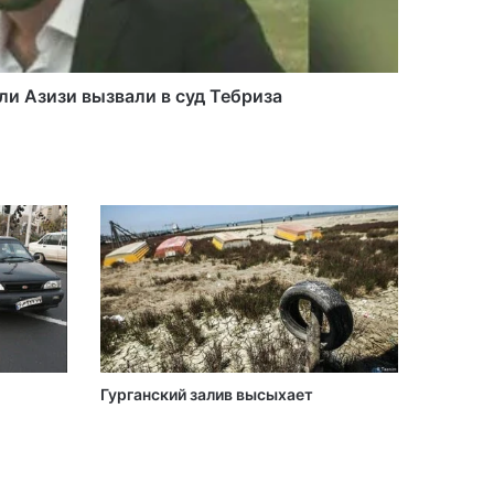
В Хамадане задержан
насильник детей
ли Азизи вызвали в суд Тебриза
ПРОТЕСТЫ УЧИТЕЛЕЙ В
ИРАНЕ
Брат Исхака Джахангири
Мехди Джахангири арестован
Гурганский залив высыхает
ПОСЛЕДНЯЯ СИТУАЦИЯ С
ОЗЕРОМ УРМУ