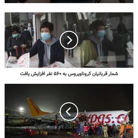
شمار قربانیان کروناویروس به ۵۶۰ نفر افزایش یافت