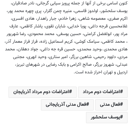
کنون اسامی برخی از آنها از جمله پرویز سیابی گرجانی، نادر صادقیان،
یوسف سلحشور، اولدوز قاسمی، منیره چمن گلزار، پری چهره محمد پور،
اکرم صفری، معصومه شاهی، زهرا خادم، جبار راهدار، هادی افسری،
غلامحسین قرجه داغی، پویا خدایی، شایان تقوی، یاشار کاظمی، عارف
مراد پور، ابولفضل کرامتی، حسین یوسفی، محمد محمودی، رضا شهریور
، محمد کاظمی، سیامک کوشی، کریم اسماعیل زاده، فراز فراز معمار آذر،
هادی محمدی ،وحید محمدی، حسین قره جه داغی، جواد دهقان، محمد
مردی، داوود رحیمی، شاهین برزگر، امیر ستاری، وحید ابهری، مجتبی
عبدلی‌، شهروز برزگر، صالح اکرامی و بابک رضایی در شهرهای تبریز،
اردبیل و تهران احراز شده است.
اعتراضات دوم مرداد
اعتراضات دوم مرداد آذربایجان
فعال مدنی
فعال مدنی آذربایجانی
یوسف سلحشور