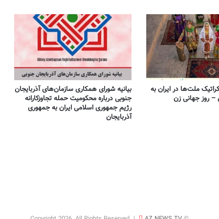
تأکید احزاب آذربایجان جنوبی بر همگرایی با
نیروهای سیاسی کُرد بر پایه احترام به حدود
تاریخی
بیانیه سازمانها و احزاب آزربایجان جنوبی درباره
پیام ائتلاف نیروهای سیاسی کوردستان ایران:
خطاب به ملل تحت ستم در ایران، ملت کورد
و تمامی نیروهای دمکراسی‌خواه
کراتیک ملت‌ها در ایران به
بیانیه شورای همکاری سازمان‌های آذربایجان
جنوبی درباره محکومیت حمله تجاوزکارانه
مصاحبه مریم فاروقی قاجار با روزنامه میشپاچا
رژیم جمهوری اسلامی ایران به جمهوری
(Mishpacha) در خصوص وضعیت سیاسی
آذربایجان
اجتماعی ایران
پشت پرده خشک شدن دریاچه ارومیه؛ روایت
یک مهندس ناظر از پروژه‌ای در بستر دریاچه
به قلم: میلاد ایوبی ایروانلو فعال سیاسی و
مهندس ناظر سابق قرارگاه خاتم‌الانبیاء
آرامگاه های گم‌شده شاهان قاجار و
وصیت‌نامه مخفی — مصاحبه اختصاصی با
پرنسس مریم فاروقی قاجار