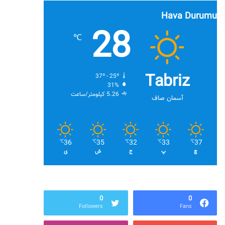
Hava Durumu
28
℃
Tabriz
37º - 25º
31%
5.26 کیلومتر/ساعت
آسمان صاف
36
35
32
33
37
℃
℃
℃
℃
℃
چ
پ
ج
ش
ی
0
0
Followers
Fans