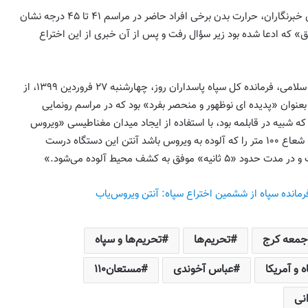
در هنگام نمایش این دستگاه برای خبرنگاران، حرارت بدن برخی افراد حاضر در مراسم ۴۱ تا ۴۵ درجه نشان
» که ادعا شده بود زیر سؤال رفت و پس از آن خبری از این اختراع
آخرین اختراع سپاه توسط حسین سلامی، فرمانده کل سپاه پاسداران روز، چهارشنبه ۲۷ فروردین ۱۳۹۹، از
نوان «پدیده ای نوظهور و منحصر بفرد» بود که در مراسم رونمایی
 شبیه در قابلمه بود، با استفاده از ایجاد میدان مغناطیسی «ویروس
به مناسبت سالروز اعتراضات مردم آذربایجان
دوقطبی» هر نقطه‌ای از محیط تا شعاع ۱۰۰ متر را که آلوده به ویروس باشد آنتن این دستگاه درست
به اهانت روزنامه ایران به تورکها در سال ۱۳۸۵
خاطرات حامد یگانه پور
موفق به کشف محیط آلوده می‌شود.»
احمدی‌نژاد یا پهلوی؟ افشاگری نیویورک تایمز
فرمانده سپاه از ششمین اختراع سپاه: آنتن ویروس‌یاب
و درس‌های تلخ برای اپوزیسیون ایرانی
تئومان شاهین
 جمعه کرج
تحریم‌ها
تحریم‌ها و سپاه
اقتدار یا توهم اقتدار؟ (آنچه جنگ اخیر درباره
جمهوری اسلامی آشکار کرد) به قلم ؛ میلاد
 و آمریکا
عباس آخوندی
مستعان۱۱۰
ایوبی ایروانلو ( فعال سیاسی و مهندس ارشد
سابق قرارگاه خاتم )
نی