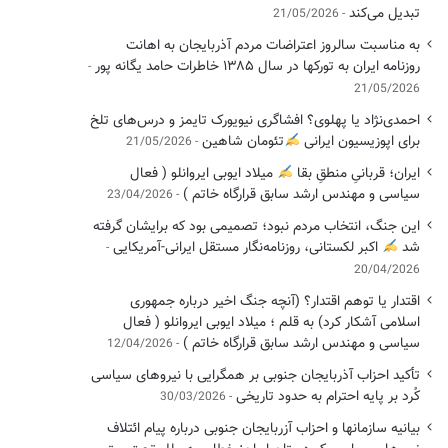
تبدیل می‌کند
21/05/2026
به مناسبت سالروز اعتراضات مردم آذربایجان به اهانت
روزنامه ایران به تورکها در سال ۱۳۸۵ خاطرات حامد یگانه پور
21/05/2026
احمدی‌نژاد یا پهلوی؟ افشاگری نیویورک تایمز و درس‌های تلخ
برای اپوزیسیون ایرانی
تئومان شاهین
21/05/2026
ایران؛ قربانیِ منطقِ بقا
میلاد ایوبی ایروانلو ( فعال
سیاسی ‌و مهندس ارشد سابق قرارگاه خاتم )
23/04/2026
این جنگ، انتخاب مردم نبود؛ تصمیمی بود که برایشان گرفته
شد
اکبر لکستانی، روزنامه‌نگار مستقل ایرانی-آمریکایی
20/04/2026
اقتدار یا توهم اقتدار؟ (آنچه جنگ اخیر درباره جمهوری
اسلامی آشکار کرد) به قلم ؛ میلاد ایوبی ایروانلو ( فعال
سیاسی و مهندس ارشد سابق قرارگاه خاتم )
12/04/2026
تأکید احزاب آذربایجان جنوبی بر همگرایی با نیروهای سیاسی
کُرد بر پایه احترام به حدود تاریخی
30/03/2026
بیانیه سازمانها و احزاب آزربایجان جنوبی درباره پیام ائتلاف