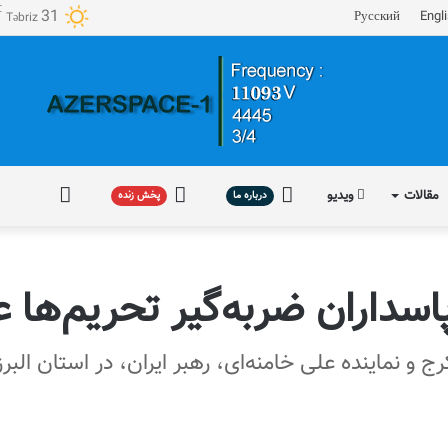
℃
31
Русский
Engl
Təbriz
مقالات
ویدیو
درباره
پخش
فارسی
درباره ما
پخش زنده
ما
زنده
سداران ضربه‌گیر تحریم‌ها عل
نماینده علی خامنه‌ای، رهبر ایران، در استان البرز 