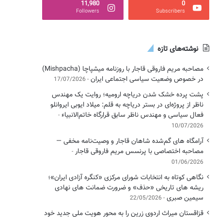
11,980
0
Followers
Subscribers
نوشته‌های تازه
مصاحبه مریم فاروقی قاجار با روزنامه میشپاچا (Mishpacha)
در خصوص وضعیت سیاسی اجتماعی ایران
17/07/2026
پشت پرده خشک شدن دریاچه ارومیه؛ روایت یک مهندس
ناظر از پروژه‌ای در بستر دریاچه به قلم: میلاد ایوبی ایروانلو
فعال سیاسی و مهندس ناظر سابق قرارگاه خاتم‌الانبیاء
10/07/2026
آرامگاه های گم‌شده شاهان قاجار و وصیت‌نامه مخفی —
مصاحبه اختصاصی با پرنسس مریم فاروقی قاجار
01/06/2026
نگاهی کوتاه به انتخابات شورای مرکزی «کنگره آزادی ایران»؛
ریشه های تاریخی «حذف» و ضرورت ضمانت های نهادی
سیمین صبری
22/05/2026
قزاقستان میراث اردوی زرین را به محور هویت ملی جدید خود