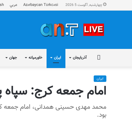
Azərbaycan Türkcəsi
عربي
ish
چهارشنبه, آگوست 5 2026
FA
آذربایجان
ایران
خاورمیانه
جهان
ایران
امام جمعه کرج: سپاه پا
محمد مهدی حسینی همدانی، امام جمعه کرج و 
بود.