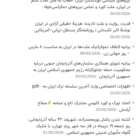
نیروهای سیاسی کوردستان ایران: خطاب به ملل تحت ستم
در ایران، ملت کورد و تمامی نیروهای دمکراسی‌خواه
30/03/2026
قدرت، روایت و ملتِ نادیده: هزینهٔ حقیقی آزادی در ایران
نوشتهٔ اکبر لکستانی | روزنامه‌نگار مستقل ایرانی–آمریکایی
20/03/2026
بیانیه ائتلاف دموکراتیک ملت‌ها در ایران به مناسبت ۸ مارس
– روز جهانی زن
08/03/2026
بیانیه شورای همکاری سازمان‌های آذربایجان جنوبی درباره
محکومیت حمله تجاوزکارانه رژیم جمهوری اسلامی ایران به
جمهوری آذربایجان
05/03/2026
اظهارات اختصاصی وارث آخرین سلسله ترک ایران به gdh
23/02/2026
اتحاد تورک و کورد کابوسِ مشترکِ تاج و عمامه
​صلاح
آرامش
23/02/2026
کشته شدن یاشار_نورمحمدزاده، شهروند ۴۲ ساله آذربایجانی،
روز جمعه ۱۹ دی‌ماه در فاز سه شهر پرندِ تهران، با شلیک
گلوله مأموران امنیتی جمهوری اسلامی
01/02/2026