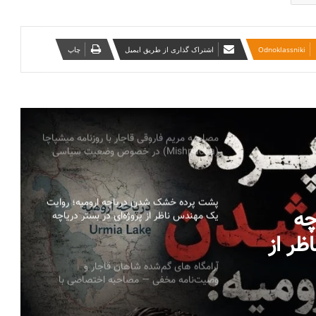
تأکید احزاب آذربایجان جنوبی بر همگرایی با
نیروهای سیاسی کُرد بر پایه احترام به حدود
تاریخی
‫Odnoklassniki
اشتراک گذاری از طریق ایمیل
چاپ
بیانیه سازمانها و احزاب آزربایجان جنوبی درباره
پیام ائتلاف نیروهای سیاسی کوردستان ایران:
خطاب به ملل تحت ستم در ایران، ملت کورد
و تمامی نیروهای دمکراسی‌خواه
مصاحبه مریم فاروقی قاجار با روزنامه میشپاچا
(Mishpacha) در خصوص وضعیت سیاسی
اجتماعی ایران
پشت پرده خشک شدن دریاچه ارومیه؛ روایت
چه
یک مهندس ناظر از پروژه‌ای در بستر دریاچه
به قلم: میلاد ایوبی ایروانلو فعال سیاسی و
اظر از
مهندس ناظر سابق قرارگاه خاتم‌الانبیاء
ر دریاچه به قلم:
آرامگاه های گم‌شده شاهان قاجار و
وصیت‌نامه مخفی — مصاحبه اختصاصی با
یاسی و
پرنسس مریم فاروقی قاجار