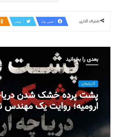
اشتراک گذاری
فیس بوک
توییتر
بعدی را بخوانید
آذربایجان
پشت پرده خشک شدن دریا
ارومیه؛ روایت یک مهندس ن
پروژه‌ای در بست
میلاد ایوبی ایروانلو فعال س