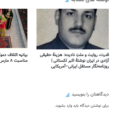
نوشته های مشابه
قدرت، روایت و ملتِ نادیده: هزینهٔ حقیقی
بیانیه ائتلاف دمو
آزادی در ایران نوشتهٔ اکبر لکستانی |
مناسبت ۸ مارس – روز جهانی زن
روزنامه‌نگار مستقل ایرانی–آمریکایی
دیدگاهتان را بنویسید
برای نوشتن دیدگاه باید
وارد بشوید
.