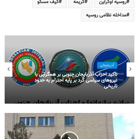
روسیه اوکراین
کریمه
کیف مسکو
مداخله نظامی روسیه
آذربایجان
تأکید احزاب آذربایجان جنوبی بر همگرایی با
نیروهای سیاسی کُرد بر پایه احترام به حدود
تاریخی