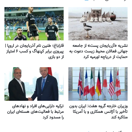
نشریه «آزربایجان پست» از جامعه
قاراباغ؛ طنین نام آذربایجان در اروپا |
جهانی فعالان محیط زیست دعوت به
پیروزی برابر کپنهاگ و کسب ۶ امتیاز
حمایت از دریاچه اورمیه کرد
از دو بازی
وزیران خارجه گروه هفت: ایران بدون
ترکیه دارایی‌های افراد و نهادهای
تأخیر با آژانس همکاری و با آمریکا
مرتبط با فعالیت‌های هسته‌ای ایران
مذاکره کند
را مسدود کرد