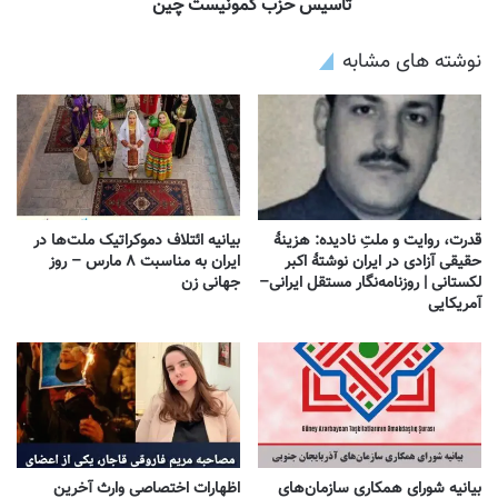
تاسیس حزب کمونیست چین
نوشته های مشابه
قدرت، روایت و ملتِ نادیده: هزینهٔ
بیانیه ائتلاف دموکراتیک ملت‌ها در
حقیقی آزادی در ایران نوشتهٔ اکبر
ایران به مناسبت ۸ مارس – روز
لکستانی | روزنامه‌نگار مستقل ایرانی–
جهانی زن
آمریکایی
بیانیه شورای همکاری سازمان‌های
اظهارات اختصاصی وارث آخرین