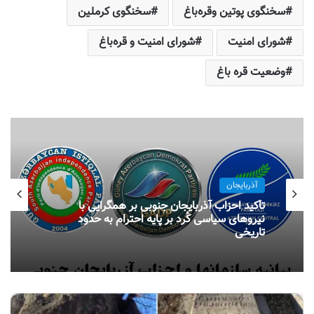
سخنگوی پوتین وقره‌باغ
سخنگوی کرملین
شورای امنیت
شورای امنیت و قره‌باغ
وضعیت قره باغ
آذربایجان
تأکید احزاب آذربایجان جنوبی بر همگرایی با
نیروهای سیاسی کُرد بر پایه احترام به حدود
تاریخی