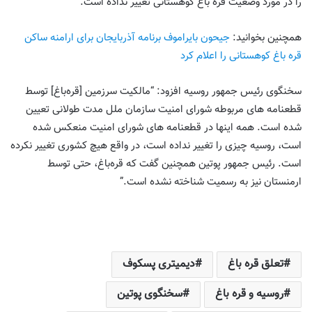
را در مورد وضعیت قره باغ کوهستانی تغییر نداده است.
همچنین بخوانید:
جیحون بایراموف برنامه آذربایجان برای ارامنه ساکن
قره باغ کوهستانی را اعلام کرد
سخنگوی رئیس جمهور روسیه افزود: “مالکیت سرزمین [قره‌باغ] توسط
قطعنامه های مربوطه شورای امنیت سازمان ملل مدت طولانی تعیین
شده است. همه اینها در قطعنامه های شورای امنیت منعکس شده
است، روسیه چیزی را تغییر نداده است، در واقع هیچ کشوری تغییر نکرده
است. رئیس جمهور پوتین همچنین گفت که قره‌باغ، حتی توسط
ارمنستان نیز به رسمیت شناخته نشده است.”
تعلق قره باغ
دیمیتری پسکوف
روسیه و قره باغ
سخنگوی پوتین