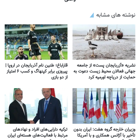
نوشته های مشابه
نشریه «آزربایجان پست» از جامعه
قاراباغ؛ طنین نام آذربایجان در اروپا |
جهانی فعالان محیط زیست دعوت به
پیروزی برابر کپنهاگ و کسب ۶ امتیاز
حمایت از دریاچه اورمیه کرد
از دو بازی
وزیران خارجه گروه هفت: ایران بدون
ترکیه دارایی‌های افراد و نهادهای
تأخیر با آژانس همکاری و با آمریکا
مرتبط با فعالیت‌های هسته‌ای ایران