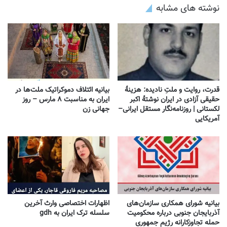
نوشته های مشابه
قدرت، روایت و ملتِ نادیده: هزینهٔ
بیانیه ائتلاف دموکراتیک ملت‌ها در
حقیقی آزادی در ایران نوشتهٔ اکبر
ایران به مناسبت ۸ مارس – روز
لکستانی | روزنامه‌نگار مستقل ایرانی–
جهانی زن
آمریکایی
بیانیه شورای همکاری سازمان‌های
اظهارات اختصاصی وارث آخرین
آذربایجان جنوبی درباره محکومیت
سلسله ترک ایران به gdh
حمله تجاوزکارانه رژیم جمهوری