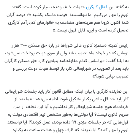
به گفته این
فعال کارگری
«دولت خلف وعده بسیار کرده است؛ گفتند
تورم را مهار می‌کنیم اما نتوانستند؛ قیمت ماسک یکشبه ۳۰ درصد گران
شد؛ اکنون کرونا هم هزینه‌های مضاعف به خانوارهای کم‌درآمدِ کارگری
تحمیل کرده است و این، قابل قبول نیست.»
رئیس کمیته دستمزد کانون عالی شوراها در باره حق مسکن ۳۰۰ هزار
تومانی که در خرداد ماه تصویب شد ولی از سوی دولت پرداخت نمی‌شود،
به ایلنا گفت: «براساس کدام مقاوله‌نامه بنیادین کار، حق مسکن کارگران
باید بعد از تصویب در شورایعالی کار، باز توسط هیات دولت بررسی و
تصویب نهایی شود؟»
این نماینده کارگری با بیان اینکه مطابق قانون کار باید جلسات شورایعالی
کار باید حداقل ماهی یکبار تشکیل شود؛ ادامه می‌دهد: «ما بعد از
خردادماه هیچ جلسه شورایعالی کار نداشتیم و آیا این تخلف از متن
صریح قانون نیست؟ آیا دولتی‌ها به‌طور مشخص تیم اقتصادی دولت به
قول‌هایی که در جلسات مزدی ۹۹ داده بودند، عمل کردند؟! آیا توانستند
تورم را مهار کنند؟ آیا ندیدند که ظرف چهل و هشت ساعت به یکباره