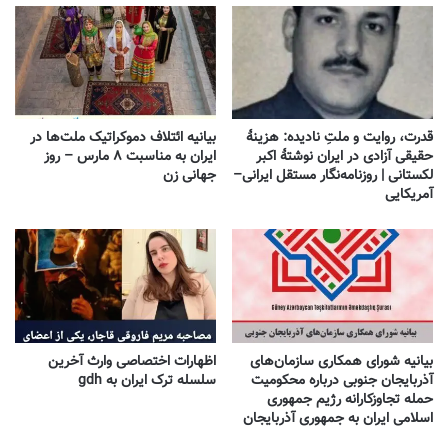
قدرت، روایت و ملتِ نادیده: هزینهٔ
بیانیه ائتلاف دموکراتیک ملت‌ها در
حقیقی آزادی در ایران نوشتهٔ اکبر
ایران به مناسبت ۸ مارس – روز
لکستانی | روزنامه‌نگار مستقل ایرانی–
جهانی زن
آمریکایی
بیانیه شورای همکاری سازمان‌های
اظهارات اختصاصی وارث آخرین
آذربایجان جنوبی درباره محکومیت
سلسله ترک ایران به gdh
حمله تجاوزکارانه رژیم جمهوری
اسلامی ایران به جمهوری آذربایجان