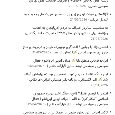
ریشه های تاریخی «حذف» و ضرورت ضمانت های نهادی
سیمین صبری
22/05/2026
قزاقستان میراث اردوی زرین را به محور هویت ملی جدید خود
تبدیل می‌کند
21/05/2026
به مناسبت سالروز اعتراضات مردم آذربایجان به اهانت
روزنامه ایران به تورکها در سال ۱۳۸۵ خاطرات حامد یگانه پور
21/05/2026
احمدی‌نژاد یا پهلوی؟ افشاگری نیویورک تایمز و درس‌های تلخ
برای اپوزیسیون ایرانی
تئومان شاهین
21/05/2026
ایران؛ قربانیِ منطقِ بقا
میلاد ایوبی ایروانلو ( فعال
سیاسی ‌و مهندس ارشد سابق قرارگاه خاتم )
23/04/2026
این جنگ، انتخاب مردم نبود؛ تصمیمی بود که برایشان گرفته
شد
اکبر لکستانی، روزنامه‌نگار مستقل ایرانی-آمریکایی
20/04/2026
اقتدار یا توهم اقتدار؟ (آنچه جنگ اخیر درباره جمهوری
اسلامی آشکار کرد) به قلم ؛ میلاد ایوبی ایروانلو ( فعال
سیاسی و مهندس ارشد سابق قرارگاه خاتم )
12/04/2026
تأکید احزاب آذربایجان جنوبی بر همگرایی با نیروهای سیاسی