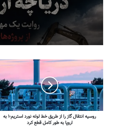
پروژه‌ای در بست
آرامگاه های گم‌شده شاهان ق
میلاد ایوبی ایروانلو فعال س
وصیت‌نامه مخفی — مصاحب
مهندس ناظر سابق قرارگاه
اختصاصی با پرنسس مریم ف
خاتم‌الانبیاء
قاجار
روسیه انتقال گاز را از طریق خط لوله نورد استریم-۱ به
اروپا به طور کامل قطع کرد