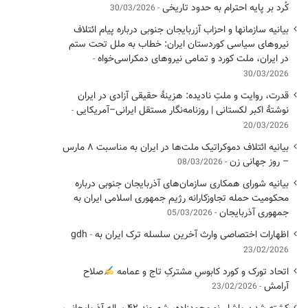
کُرد بر پایه احترام به حدود تاریخی
30/03/2026
بیانیه سازمانها و احزاب آزربایجان جنوبی درباره پیام ائتلاف
نیروهای سیاسی کوردستان ایران: خطاب به ملل تحت ستم
در ایران، ملت کورد و تمامی نیروهای دمکراسی‌خواه
30/03/2026
قدرت، روایت و ملتِ نادیده: هزینهٔ حقیقی آزادی در ایران
نوشتهٔ اکبر لکستانی | روزنامه‌نگار مستقل ایرانی–آمریکایی
20/03/2026
بیانیه ائتلاف دموکراتیک ملت‌ها در ایران به مناسبت ۸ مارس
– روز جهانی زن
08/03/2026
بیانیه شورای همکاری سازمان‌های آذربایجان جنوبی درباره
محکومیت حمله تجاوزکارانه رژیم جمهوری اسلامی ایران به
جمهوری آذربایجان
05/03/2026
اظهارات اختصاصی وارث آخرین سلسله ترک ایران به gdh
23/02/2026
اتحاد تورک و کورد کابوسِ مشترکِ تاج و عمامه
​صلاح
آرامش
23/02/2026