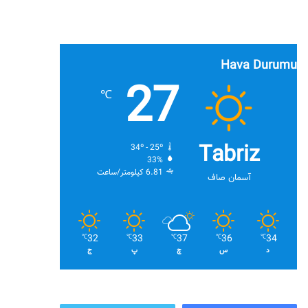
Hava Durumu
27
℃
Tabriz
34º - 25º
33%
6.81 کیلومتر/ساعت
آسمان صاف
32
33
37
36
34
℃
℃
℃
℃
℃
د
س
چ
پ
ج