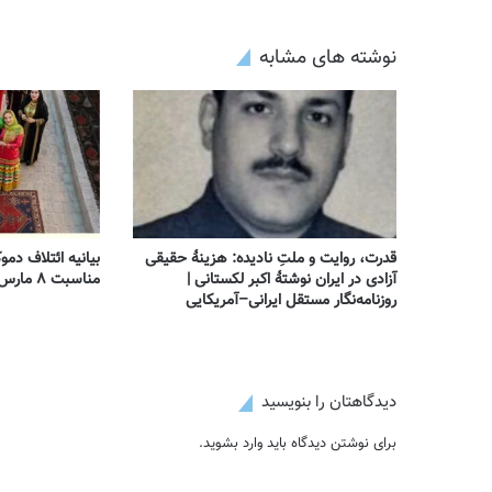
نوشته های مشابه
قدرت، روایت و ملتِ نادیده: هزینهٔ حقیقی
بیانیه ائتلاف دمو
آزادی در ایران نوشتهٔ اکبر لکستانی |
مناسبت ۸ مارس – روز جهانی زن
روزنامه‌نگار مستقل ایرانی–آمریکایی
دیدگاهتان را بنویسید
برای نوشتن دیدگاه باید
وارد بشوید
.