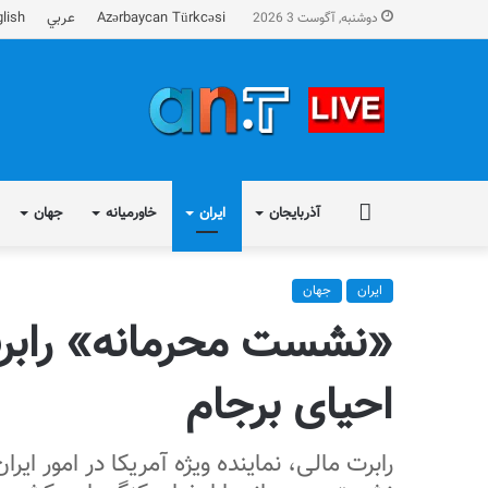
Azərbaycan Türkcəsi
عربي
lish
دوشنبه, آگوست 3 2026
FA
آذربایجان
ایران
خاورمیانه
جهان
ایران
جهان
«نشست محرمانه» رابرت م
احیای برجام
رابرت مالی، نماینده ویژه آمریکا در امور ای