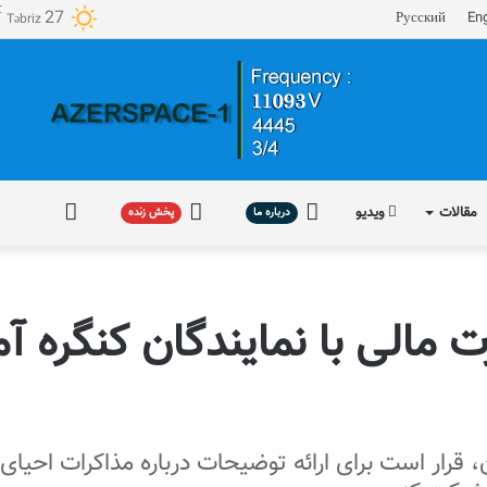
℃
27
Русский
Eng
Təbriz
مقالات
ویدیو
درباره
پخش
فارسی
درباره ما
پخش زنده
ما
زنده
الی با نمایندگان کنگره آمر
ران، قرار است برای ارائه توضیحات درباره مذاکرات احیای