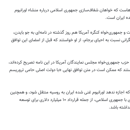
ه‌هاست که خواهان شفاف‌سازی جمهوری اسلامی درباره منشاء اورانیوم
ه ایران است.
ماینده دموکرات و جمهوری‌خواه کنگره آمریکا هم روز گذشته در نامه‌ای به جو بایدن،
رانی نسبت به احیای برجام، از او خواستند که قبل از امضای این توافق
به مناسبت سالروز اعتراضات مردم آذربایجان
 دموکرات و ۱۶ نماینده حزب جمهوری‌خواه مجلس نمایندگان آمریکا در این نامه تصریح کرده‌اند،
به اهانت روزنامه ایران به تورکها در سال ۱۳۸۵
ستند که ممکن است در متن توافق نهایی «با دولت اصلی حامی تروریسم
خاطرات حامد یگانه پور
احمدی‌نژاد یا پهلوی؟ افشاگری نیویورک تایمز
 که اجازه ندهد اورانیوم غنی شده ایران به روسیه منتقل شود، و همچنین
و درس‌های تلخ برای اپوزیسیون ایرانی
تئومان شاهین
مسکو حق انجام همکاری هسته‌ای با جمهوری اسلامی، از جمله قرارداد ۱۰ میلیارد دلاری برای توسعه
اقتدار یا توهم اقتدار؟ (آنچه جنگ اخیر درباره
جمهوری اسلامی آشکار کرد) به قلم ؛ میلاد
ایوبی ایروانلو ( فعال سیاسی و مهندس ارشد
سابق قرارگاه خاتم )