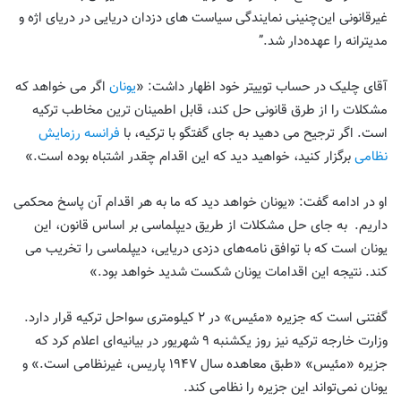
غیرقانونی این‌چنینی نمایندگی سیاست های دزدان دریایی در دریای اژه و
مدیترانه را عهده‌دار شد.”
آقای چلیک در حساب توییتر خود اظهار داشت: «
یونان
اگر می خواهد که
مشکلات را از طرق قانونی حل کند، قابل اطمینان ترین مخاطب ترکیه
است. اگر ترجیح می دهید به جای گفتگو با ترکیه، با
فرانسه رزمایش
نظامی
برگزار كنید، خواهید دید كه این اقدام چقدر اشتباه بوده است.»
او در ادامه گفت: «یونان خواهد دید که ما به هر اقدام آن پاسخ محکمی
داریم. به جای حل مشکلات از طریق دیپلماسی بر اساس قانون، این
یونان است که با توافق نامه‌های دزدی دریایی، دیپلماسی را تخریب می
کند. نتیجه این اقدامات یونان شکست شدید خواهد بود.»
گفتنی است که جزیره «مئیس» در ۲ کیلومتری سواحل ترکیه قرار دارد.
وزارت خارجه ترکیه نیز روز یکشنبه ۹ شهریور در بیانیه‌ای اعلام کرد که
جزیره «مئیس» «طبق معاهده سال ۱۹۴۷ پاریس، غیرنظامی است.» و
یونان نمی‌تواند این جزیره را نظامی کند.