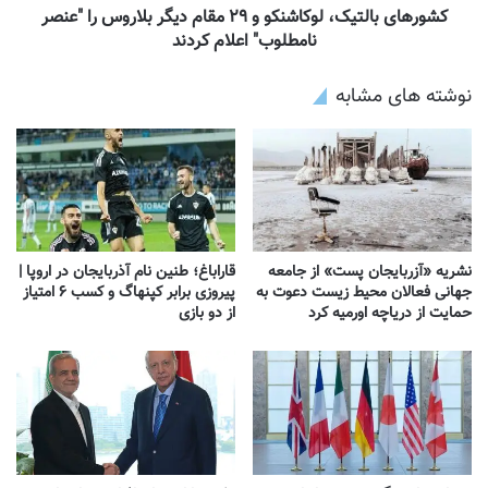
کشورهای بالتیک، لوکاشنکو و ۲۹ مقام دیگر بلاروس را "عنصر
نامطلوب" اعلام کردند
نوشته های مشابه
نشریه «آزربایجان پست» از جامعه
قاراباغ؛ طنین نام آذربایجان در اروپا |
جهانی فعالان محیط زیست دعوت به
پیروزی برابر کپنهاگ و کسب ۶ امتیاز
حمایت از دریاچه اورمیه کرد
از دو بازی