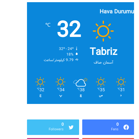
Hava Durumu
32
℃
Tabriz
32º - 24º
18%
9.79 کیلومتر/ساعت
آسمان صاف
32
34
38
35
31
℃
℃
℃
℃
℃
د
س
چ
پ
ج
0
0
Followers
Fans