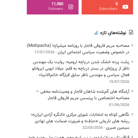
11,980
0
Followers
Subscribers
نوشته‌های تازه
مصاحبه مریم فاروقی قاجار با روزنامه میشپاچا (Mishpacha)
در خصوص وضعیت سیاسی اجتماعی ایران
17/07/2026
پشت پرده خشک شدن دریاچه ارومیه؛ روایت یک مهندس
ناظر از پروژه‌ای در بستر دریاچه به قلم: میلاد ایوبی ایروانلو
فعال سیاسی و مهندس ناظر سابق قرارگاه خاتم‌الانبیاء
10/07/2026
آرامگاه های گم‌شده شاهان قاجار و وصیت‌نامه مخفی —
مصاحبه اختصاصی با پرنسس مریم فاروقی قاجار
01/06/2026
نگاهی کوتاه به انتخابات شورای مرکزی «کنگره آزادی ایران»؛
ریشه های تاریخی «حذف» و ضرورت ضمانت های نهادی
سیمین صبری
22/05/2026
قزاقستان میراث اردوی زرین را به محور هویت ملی جدید خود