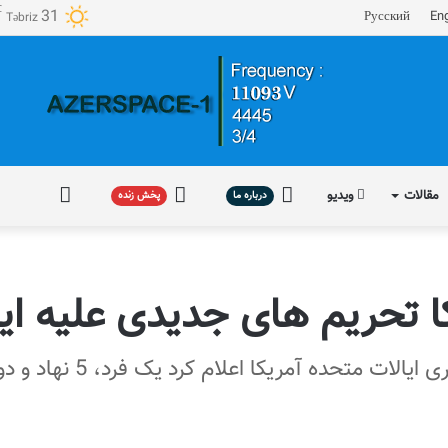
℃
31
Русский
Eng
Təbriz
مقالات
ویدیو
درباره
پخش
فارسی
درباره ما
پخش زنده
ما
زنده
ا تحریم های جدیدی علیه ایر
دفتر کنترل دارایی‌های خارج