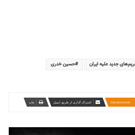
به مناسبت سالروز اعتراضات مردم آذربایجان
به اهانت روزنامه ایران به تورکها در سال ۱۳۸۵
خاطرات حامد یگانه پور
احمدی‌نژاد یا پهلوی؟ افشاگری نیویورک تایمز
و درس‌های تلخ برای اپوزیسیون ایرانی
تئومان شاهین
اقتدار یا توهم اقتدار؟ (آنچه جنگ اخیر درباره
جمهوری اسلامی آشکار کرد) به قلم ؛ میلاد
یم‌های جدید علیه ایران
حسین خدری
ایوبی ایروانلو ( فعال سیاسی و مهندس ارشد
سابق قرارگاه خاتم )
تأکید احزاب آذربایجان جنوبی بر همگرایی با
نیروهای سیاسی کُرد بر پایه احترام به حدود
تاریخی
‫Odnoklassniki
اشتراک گذاری از طریق ایمیل
چاپ
بیانیه سازمانها و احزاب آزربایجان جنوبی درباره
پیام ائتلاف نیروهای سیاسی کوردستان ایران:
خطاب به ملل تحت ستم در ایران، ملت کورد
و تمامی نیروهای دمکراسی‌خواه