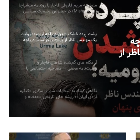
مصاحبه مریم فاروقی قاجار با روزنامه میشپاچا
(Mishpacha) در خصوص وضعیت سیاسی
اجتماعی ایران
پشت پرده خشک شدن دریاچه ارومیه؛ روایت
چه
یک مهندس ناظر از پروژه‌ای در بستر دریاچه
به قلم: میلاد ایوبی ایروانلو فعال سیاسی و
اظر از
مهندس ناظر سابق قرارگاه خاتم‌الانبیاء
ر دریاچه به قلم:
آرامگاه های گم‌شده شاهان قاجار و
وصیت‌نامه مخفی — مصاحبه اختصاصی با
یاسی و
پرنسس مریم فاروقی قاجار
نگاهی کوتاه به انتخابات شورای مرکزی «کنگره
آزادی ایران»؛ ریشه های تاریخی «حذف» و
ضرورت ضمانت های نهادی سیمین صبری
قزاقستان میراث اردوی زرین را به محور هویت
ملی جدید خود تبدیل می‌کند