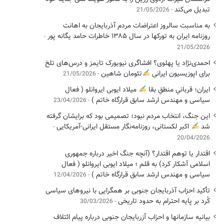
تبدیل می‌کند
21/05/2026
به مناسبت سالروز اعتراضات مردم آذربایجان به اهانت
روزنامه ایران به تورکها در سال ۱۳۸۵ خاطرات حامد یگانه پور
21/05/2026
احمدی‌نژاد یا پهلوی؟ افشاگری نیویورک تایمز و درس‌های تلخ
برای اپوزیسیون ایرانی
تئومان شاهین
21/05/2026
ایران؛ قربانیِ منطقِ بقا
میلاد ایوبی ایروانلو ( فعال
سیاسی ‌و مهندس ارشد سابق قرارگاه خاتم )
23/04/2026
این جنگ، انتخاب مردم نبود؛ تصمیمی بود که برایشان گرفته
شد
اکبر لکستانی، روزنامه‌نگار مستقل ایرانی-آمریکایی
20/04/2026
اقتدار یا توهم اقتدار؟ (آنچه جنگ اخیر درباره جمهوری
اسلامی آشکار کرد) به قلم ؛ میلاد ایوبی ایروانلو ( فعال
سیاسی و مهندس ارشد سابق قرارگاه خاتم )
12/04/2026
تأکید احزاب آذربایجان جنوبی بر همگرایی با نیروهای سیاسی
کُرد بر پایه احترام به حدود تاریخی
30/03/2026
بیانیه سازمانها و احزاب آزربایجان جنوبی درباره پیام ائتلاف