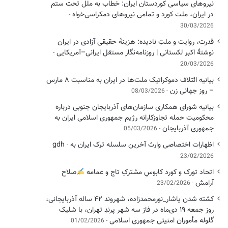
نیروهای سیاسی کوردستان ایران: خطاب به ملل تحت ستم
در ایران، ملت کورد و تمامی نیروهای دمکراسی‌خواه
30/03/2026
قدرت، روایت و ملتِ نادیده: هزینهٔ حقیقی آزادی در ایران
نوشتهٔ اکبر لکستانی | روزنامه‌نگار مستقل ایرانی–آمریکایی
20/03/2026
بیانیه ائتلاف دموکراتیک ملت‌ها در ایران به مناسبت ۸ مارس
– روز جهانی زن
08/03/2026
بیانیه شورای همکاری سازمان‌های آذربایجان جنوبی درباره
محکومیت حمله تجاوزکارانه رژیم جمهوری اسلامی ایران به
جمهوری آذربایجان
05/03/2026
اظهارات اختصاصی وارث آخرین سلسله ترک ایران به gdh
23/02/2026
اتحاد تورک و کورد کابوسِ مشترکِ تاج و عمامه
​صلاح
آرامش
23/02/2026
کشته شدن یاشار_نورمحمدزاده، شهروند ۴۲ ساله آذربایجانی،
روز جمعه ۱۹ دی‌ماه در فاز سه شهر پرندِ تهران، با شلیک
گلوله مأموران امنیتی جمهوری اسلامی
01/02/2026