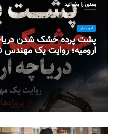
بعدی را بخوانید
آذربایجان
پشت پرده خشک شدن دریا
ارومیه؛ روایت یک مهندس ن
پروژه‌ای در بست
میلاد ایوبی ایروانلو فعال س
مهندس ناظر سابق قرارگاه
خاتم‌الانبیاء