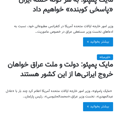
مایک پمپئو: به هر گونه حمله ایران
«پاسخی کوبنده» خواهیم داد
وزیر امور خارجه ایالات متحده آمریکا در کنفرانس مطبوعاتی خود، نسبت به
ادعاهای نخست وزیر مستعفی عراق در خصوص ماموریت…
بیشتر بخوانید »
خاورمیانه
مایک پمپئو: دولت و ملت عراق خواهان
خروج ایرانی‌ها از این کشور هستند
«مایک پامپئو»، وزیر امور خارجه ایالات متحده آمریکا اعلام کرد چند بار با «عادل
عبدالمهدی»، نخست وزیر عراق،«محمدالحلبوسی»، رئیس پارلمان…
بیشتر بخوانید »