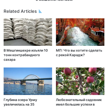
Related Articles
В Мешгиншехре изъяли 10
МП: Что вы хотите сделать
тонн контрабандного
с рекой Карадж?
сахара
Глубина озера Урму
Любознательный садовник
увеличилась на 35
имел большие успехи в