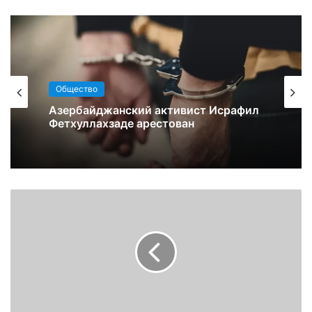
Общество
Азербайджанский активист Исрафил
Фетхуллахзаде арестован