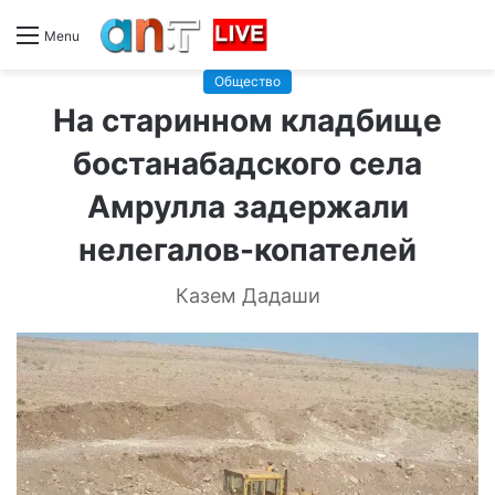
Menu
Общество
На старинном кладбище
бостанабадского села
Амрулла задержали
нелегалов-копателей
Казем Дадаши