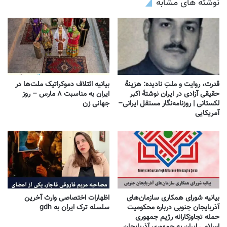
نوشته های مشابه
قدرت، روایت و ملتِ نادیده: هزینهٔ
بیانیه ائتلاف دموکراتیک ملت‌ها در
حقیقی آزادی در ایران نوشتهٔ اکبر
ایران به مناسبت ۸ مارس – روز
لکستانی | روزنامه‌نگار مستقل ایرانی–
جهانی زن
آمریکایی
بیانیه شورای همکاری سازمان‌های
اظهارات اختصاصی وارث آخرین
آذربایجان جنوبی درباره محکومیت
سلسله ترک ایران به gdh
حمله تجاوزکارانه رژیم جمهوری
اسلامی ایران به جمهوری آذربایجان