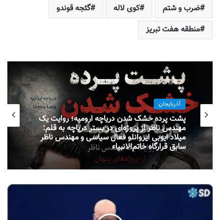
ضرب و شتم
کوی لاله
گئجه قوندو
منطقه هفت تبریز
آذربایجان
پشت پرده خشک شدن دریاچه ارومیه؛ روایت یک
مهندس ناظر از پروژه‌ای در بستر دریاچه به قلم:
میلاد ایوبی ایروانلو فعال سیاسی و مهندس ناظر
سابق قرارگاه خاتم‌الانبیاء