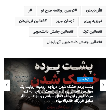
آزربایجان
توهین روزنامه طرح نو
ر
روزبه پیری
زندان تبریز
فعالین آزربایجان
فعالین ترک
فعالین جنبش دانشجویی
فعالین جنبش دانشجویی آزربایجان
آذربایجان
پشت پرده خشک شدن دریاچه ارومیه؛ روایت یک
مهندس ناظر از پروژه‌ای در بستر دریاچه به قلم:
میلاد ایوبی ایروانلو فعال سیاسی و مهندس ناظر
سابق قرارگاه خاتم‌الانبیاء