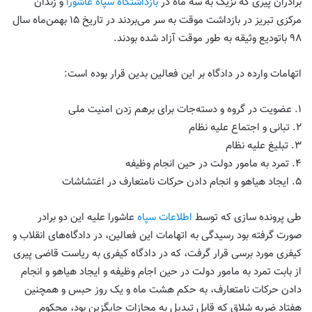
برادران پیری که نزیک به سه ماه در
بازداشتگاه سپاه عاشورا
و زندان
مرکزی تبریز در بازداشت موقت به سر می‌بردند در تاریخ ۱۵ بهمن‌ماه سال
۹۸ باتودیع وثیقه به طور موقت آزاد شده‌ بودند.
اتهامات وارده در دادگاه بر این فعالین بدین قرار بوده ‌است:
۱. عضویت در گروه و دسته‌جات برای برهم زدن امنیت ملی
۲. تبانی و اجتماع علیه نظام
۳. تبلیغ علیه نظام
۴. تمرد به مامور دولت در حین انجام وظیفه
۵. ایجاد هیاهو و انجام دادن حرکات نامتعارف در اغتشاشات
طی پرونده سازی که توسط
اطلاعات سپاه
عاشورا علیه این دو برادر
صورت گرفته بود رسیدگی به اتهامات این فعالین، در دادگاه‌های انقلاب و
کیفری مورد برسی قرار گرفت، که ‌در دادگاه کیفری به ریاست قاضی پیری
از بابت تمرد به مامور دولت در حین اجام وظیفه و ایجاد هیاهو و انجام
دادن حرکات نامتعارف، به حکم هشت ماه و یک روز حبس و همچنین
هفتاد ضربه شلاق که قابل تبدیل به مجازات جایگزین بود، محکوم