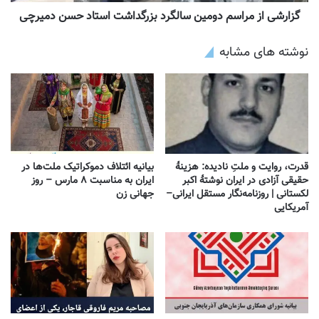
گزارشی از مراسم دومین سالگرد بزرگداشت استاد حسن دمیرچی
نوشته های مشابه
قدرت، روایت و ملتِ نادیده: هزینهٔ
بیانیه ائتلاف دموکراتیک ملت‌ها در
حقیقی آزادی در ایران نوشتهٔ اکبر
ایران به مناسبت ۸ مارس – روز
لکستانی | روزنامه‌نگار مستقل ایرانی–
جهانی زن
آمریکایی