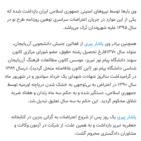
وی بارها توسط نیروهای امنیتی جمهوری اسلامی ایران بازداشت شده‌ که
یکی از این موارد در جریان اعتراضات سراسری توهین روزنامه طرح نو در
سال ۱۳۹۵ علیه شهروندان تُرک می‌باشد.
همچنین برادر وی
یاشار پیری
از فعالین جنبش دانشجویی آزربایجان،
متولد سال ۱۳۷۰فارغ تحصیل رشته حقوق، عضو شورای مرکزی کانون
سهند دانشگاه پیام نور تبریز، موسس کانون مطالعات فرهنگ آزربایجان
شناسی دانشگاه پیام نور (این کانون بلافاصله منحل گردید)، درسال ۱۳۸۹
در گرامیداشت سالروز شهادت شهدای یک خرداد سولدوز و در شهریور ماه
سال ۱۳۹۰ در اعتراض به بی‌توجهی به خشک شدن دریاچه اورمیه توسط
جمهوری اسلامی، دستگیر شده و به حکم سه ماه زندان و هفتاد ضربه
شلاق محکوم گردید. این حکم به سه سال تعلیق تبدیل شد.
یاشار پیری
یک روز پس از شروع اعتراضات به گرانی بنزین در کتابخانه
جعفریه تبریز بازداشت و به همین علت، از شرکت در آزمون وکالت و
مشاوران دادگستری محروم گشت‌.