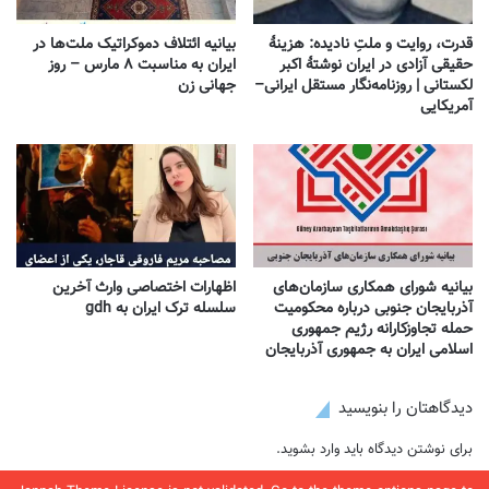
قدرت، روایت و ملتِ نادیده: هزینهٔ
بیانیه ائتلاف دموکراتیک ملت‌ها در
حقیقی آزادی در ایران نوشتهٔ اکبر
ایران به مناسبت ۸ مارس – روز
لکستانی | روزنامه‌نگار مستقل ایرانی–
جهانی زن
آمریکایی
بیانیه شورای همکاری سازمان‌های
اظهارات اختصاصی وارث آخرین
آذربایجان جنوبی درباره محکومیت
سلسله ترک ایران به gdh
حمله تجاوزکارانه رژیم جمهوری
اسلامی ایران به جمهوری آذربایجان
دیدگاهتان را بنویسید
برای نوشتن دیدگاه باید
وارد بشوید
.