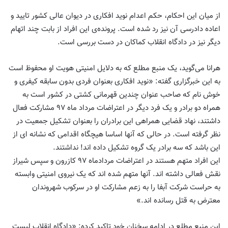
از میان این احکام، حکم اعدام نوید افکاری در دیوان عالی کشور تایید و
اعاده دادرسی آن نیز رد شده است. پرونده‌ی این افراد از بابت چند اتهام
دیگر نیز در دادگاه انقلاب کماکان در دست بررسی است.
هرانا می‌گوید، یک منبع مطلع که به دلایل امنیتی هویت او محفوظ است
به این خبرگزاری گفته: «نوید افکاری بعنوان فردی بدون سابقه کیفری و
خوش نام که صاحب عنوان چندین قهرمانی کشتی در کشور است به
همراه دو برادر و یک فرد دیگر در اعتراضات مرداد ماه ۹۷ مشارکت فعال
داشتند، نهاد قضایی همراهی این برادران را بعنوان تشکیل جمعیت در
نظر گرفته است. در حالی که آنها اساسا هیچگاه اقدامی که نشانه ای از
این باشد که سه برادر یک گروه تشکیل داده اند! نداشتند.
این افراد متهم هستند در اعتراضات مردادماه ۹۷ کازرون و سپس شیراز
نقش فعالی داشته اند. آنها متهم شده اند که یک نیروی امنیتی وابسته
به حراست شرکت آبفا را به زعم مشارکت او در سرکوب شهروندان
معترض به قتل رسانده اند.»
این منبع مطلع در ادامه سخنان خود تاکید کرده: «دادگاه انقلاب لیست