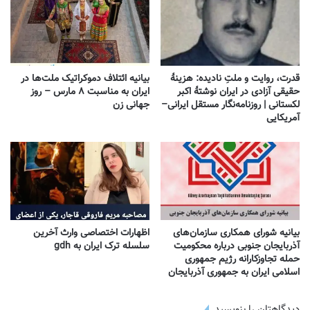
قدرت، روایت و ملتِ نادیده: هزینهٔ
بیانیه ائتلاف دموکراتیک ملت‌ها در
حقیقی آزادی در ایران نوشتهٔ اکبر
ایران به مناسبت ۸ مارس – روز
لکستانی | روزنامه‌نگار مستقل ایرانی–
جهانی زن
آمریکایی
بیانیه شورای همکاری سازمان‌های
اظهارات اختصاصی وارث آخرین
آذربایجان جنوبی درباره محکومیت
سلسله ترک ایران به gdh
حمله تجاوزکارانه رژیم جمهوری
اسلامی ایران به جمهوری آذربایجان
دیدگاهتان را بنویسید