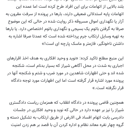
بلند بالایی از اتهامات برای این افراد طرح کرده است اما عمده این
اتهامات پایه استدلالی ضعیفی دارند، بارها در پرونده از سرفت مقرون به
آزار یا نگهداری اموال مسروقه ذکر روایت شده در حالی که این موضوع
صرفا به گرفتن باتوم یک بسیجی و نگهداری باتوم اختصاص دارد. یا بارها
به تهیه وسایل ارتکاب جرم پرداخته شده است که عمدتا صرفا اشاره به
داشتن ناخونگیر، فازمتر و ماسک پارچه ای است!»
این منبع مطلع تاکید کرده: «نوید و وحید افکاری به هدف اخذ اقرارهای
اجباری به شدت در محل آگاهی شیراز که بسیار بدنام است، شکنجه
شده اند و حتی اظهارات شاهدین در مورد ضرب و شتم و شکنجه آنها در
پرونده مورد اشاره قرار گرفته است اما این اظهارات مورد توجه دادگاه
قرار نگرفته است.»
همچنین قاضی پرونده در دادگاه انقلاب که همزمان ریاست دادگستری
شیراز را نیز بر عهده دارد در حالی که نوید و وحید افکاری در جلسات
دادرسی بابت اتهام افساد فی الارض از طریق ارتکاب به تشکیل دسته و
گروه چهار نفره معاند نظام و اداره کردن آن با قصد بر هم زدن امنیت