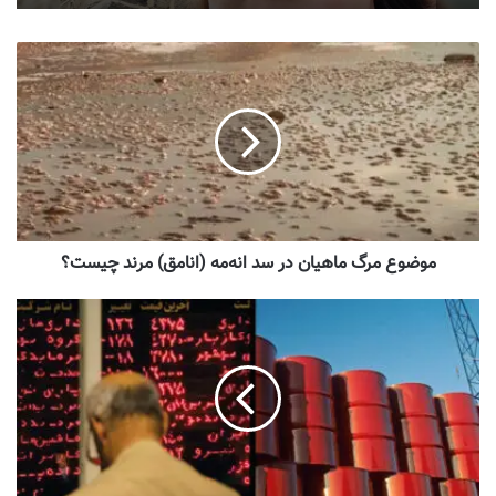
موضوع مرگ ماهیان در سد انه‌مه (انامق) مرند چیست؟