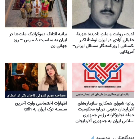
قدرت، روایت و ملتِ نادیده: هزینهٔ
بیانیه ائتلاف دموکراتیک ملت‌ها در
حقیقی آزادی در ایران نوشتهٔ اکبر
ایران به مناسبت ۸ مارس – روز
لکستانی | روزنامه‌نگار مستقل ایرانی–
جهانی زن
آمریکایی
بیانیه شورای همکاری سازمان‌های
اظهارات اختصاصی وارث آخرین
آذربایجان جنوبی درباره محکومیت
سلسله ترک ایران به gdh
حمله تجاوزکارانه رژیم جمهوری
اسلامی ایران به جمهوری آذربایجان
دیدگاهتان را بنویسید