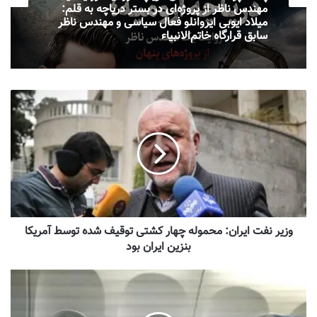
پشت پرده خشک شدن دریاچه ارومیه؛ روایت یک
fa
مهندس ناظر از پروژه‌ای در بستر دریاچه به قلم:
میلاد ایوبی ایروانلو فعال سیاسی و مهندس ناظر
سابق قرارگاه خاتم‌الانبیاء
آرامگاه های گم‌شده شاهان قاجار و وصیت‌نامه
مخفی — مصاحبه اختصاصی با پرنسس مریم
فاروقی قاجار
وزیر نفت ایران: محموله چهار کشتی توقیف شده توسط آمریکا
بنزین ایران بود