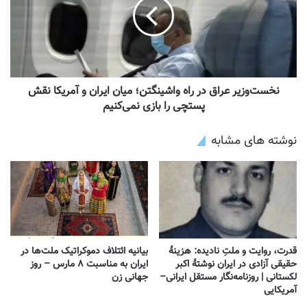
نخست‌وزیر عراق در راه واشینگتن؛ میان ایران و آمریکا نقش
پستچی را بازی نمی‌کنیم
نوشته های مشابه
قدرت، روایت و ملتِ نادیده: هزینهٔ
بیانیه ائتلاف دموکراتیک ملت‌ها در
حقیقی آزادی در ایران نوشتهٔ اکبر
ایران به مناسبت ۸ مارس – روز
لکستانی | روزنامه‌نگار مستقل ایرانی–
جهانی زن
آمریکایی