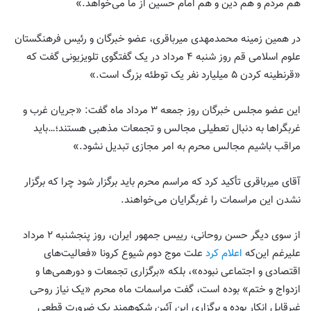
هم مردم و هم دین و هم امام حسین از ما می‌خواهد.»
در همین زمینه محمدمهدی میرباقری، عضو خبرگان و رئیس فرهنگستان
علوم اسلامی قم روز شنبه ۴ مرداد در یک گفتگوی تلویزیونی گفت که
«قرنطینه کردن ۵ میلیارد نفر یک توطئه بزرگ است.»
این عضو مجلس خبرگان روز جمعه ۳ مرداد ماه گفت: «جریان غرب و
غربگراها به دنبال تعطیلی مجالس و تجمعات مذهبی هستند؛…باید
مراقب باشیم مجالس محرم به امر مجازی تبدیل نشود.»
آقای میرباقری تأکید کرد که مراسم محرم باید برگزار شود چرا که برگزار
نشدن این مراسمات را غربگرایان می‌خواهند.
از سوی دیگر حسن روحانی، رییس جمهور ایران، روز پنجشنبه ۲ مرداد
علیرغم این‌که
اعلام کرد
علت موج دوم شیوع کرونا «فعالیت‌های
اقتصادی و اجتماعی نبوده»، بلکه «برگزاری تجمعات و دورهمی‌ها و
ازدواج و ختم» بوده است، گفت مراسمات ماه محرم «یک نیاز روحی
غیرقابل انکار بوده و برگزاری این آئین شکوهمند یک ضرورت قطعی