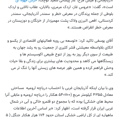
آذربایجانی و میش مرغ، غاز پیشانی سفید کوچک،
خرس قهوه ای
است»، گفت: «عروس غاز، اردک مرمری، بالابان، عقاب تالابی و اردک
بلوطی از جمله پرندگان در معرض خطر و سمندر آذربایجانی، سمندر
کردستانی، افعی البرزی ولاک پشت مهمیزدار از خزنگان و دوزیستان در
معرض خطر انقراض هستند.»
آقای یوسفی تاکید کرد: «توسعه بی رویه فعالیتهای اقتصادی از یکسو و
اتکای بلاواسطه معیشتی قشر کثیری از جمعیت رو به رشد جهان به
طبیعت از سوی دیگر روز به روز از تنوع طبیعی اکوسیستم ها و
زیستگاهها می کاهد و محدودیت های بیشتری برای زندگی و بقا حیات
وحش فراهم کرده و همین طور عرصه های زیستی آنها را تنگ تر می
کند.»
وی با بیان اینکه آذربایجان غربی با احتساب دریاچه ارومیه مساحتی
معادل ۴۳۵۵ کیلومتر مربع (۵۴۰۷۰۰ هکتار را دریاچه ارومیه و مابقی آنرا
محیط های خشکی) بوده که با مجموع دو قلمرو خاکی و آبی در شمال
غربی ایران قرار گرفته است، اظهار کرد: «بر اساس آخرین اطلاعات
ماهواره ای از کل اراضی خشکی استان حدود ۱۷۴ هزار هکتار جنگل ( ۵