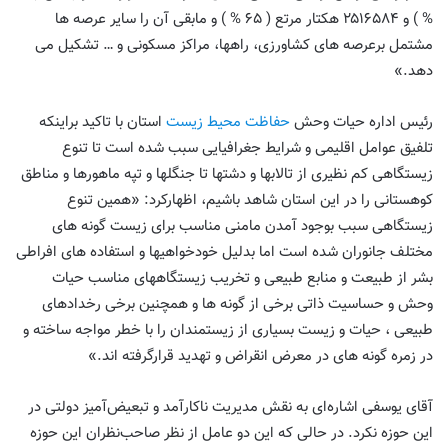
% ) و ۲۵۱۶۵۸۴ هکتار مرتع ( ۶۵ % ) و مابقی آن را سایر عرصه ها
مشتمل برعرصه های کشاورزی، راهها، مراکز مسکونی و … تشکیل می
دهد.»
رئیس اداره حیات وحش
حفاظت محیط زیست
استان با تاکید براینکه
تلفیق عوامل اقلیمی و شرایط جغرافیایی سبب شده است تا تنوع
زیستگاهی کم نظیری از تالابها و دشتها تا جنگلها و تپه ماهورها و مناطق
کوهستانی را در این استان شاهد باشیم، اظهارکرد: «همین تنوع
زیستگاهی سبب بوجود آمدن مامنی مناسب برای زیست گونه های
مختلف جانوران شده است اما بدلیل خودخواهیها و استفاده های افراطی
بشر از طبیعت و منابع طبیعی و تخریب زیستگاههای مناسب حیات
وحش و حساسیت ذاتی برخی از گونه ها و همچنین برخی رخدادهای
طبیعی ، حیات و زیست بسیاری از زیستمندان را با خطر مواجه ساخته و
در زمره گونه های در معرض انقراض و تهدید قرارگرفته اند.»
آقای یوسفی اشاره‌ای به نقش مدیریت ناکارآمد و تبعیض‌آمیز دولتی در
این حوزه نکرد. در حالی که این دو عامل از نظر صاحب‌نظران این حوزه